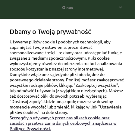
O nas
Popularne kategorie prezentowe
Dbamy o Twoją prywatność
Używamy plików cookie i podobnych technologii, aby
zapamiętać Twoje ustawienia, prezentować
spersonalizowane treści i reklamy oraz udostępniać funkcje
związane z mediami społecznościowymi. Pliki cookie
wykorzystujemy również do mierzenia ruchu i analizowania
sposobu korzystania z naszej strony internetowej.
Domyślnie włączone są jedynie pliki niezbędne do
Ul. Brukowa 6/8 lok. 57/58
poprawnego działania strony. Poniżej możesz zaakceptować
wszystkie rodzaje plików, klikając "Zaakceptuj wszystkie",
91-341 Łódź
lub odmówić i używania (z wyjątkiem niezbędnych). Możesz
NIP: 6751510615
też dostosować pliki do swoich potrzeb, wybierając
"Dostosuj zgody". Udzieloną zgodę możesz w dowolny
SKONTAKTUJ SIĘ Z NAMI:
momencie wycofać lub zmienić, klikając w link "Ustawienia
plików cookies" na dole strony.
Szczegóły o używanych przez nas plikach cookie oraz
sklep@be-happygifts.com
zasadach przetwarzania danych osobowych znajdziesz w
+48 690 172 872
Polityce Prywatności.
(pon-pt 9:00 - 15:30)