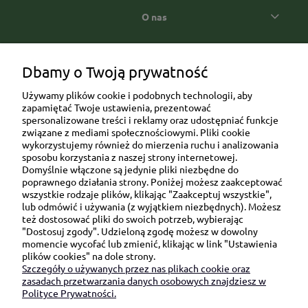
O nas
Popularne kategorie prezentowe
Dbamy o Twoją prywatność
Używamy plików cookie i podobnych technologii, aby
zapamiętać Twoje ustawienia, prezentować
spersonalizowane treści i reklamy oraz udostępniać funkcje
związane z mediami społecznościowymi. Pliki cookie
wykorzystujemy również do mierzenia ruchu i analizowania
sposobu korzystania z naszej strony internetowej.
Domyślnie włączone są jedynie pliki niezbędne do
Ul. Brukowa 6/8 lok. 57/58
poprawnego działania strony. Poniżej możesz zaakceptować
wszystkie rodzaje plików, klikając "Zaakceptuj wszystkie",
91-341 Łódź
lub odmówić i używania (z wyjątkiem niezbędnych). Możesz
NIP: 6751510615
też dostosować pliki do swoich potrzeb, wybierając
"Dostosuj zgody". Udzieloną zgodę możesz w dowolny
SKONTAKTUJ SIĘ Z NAMI:
momencie wycofać lub zmienić, klikając w link "Ustawienia
plików cookies" na dole strony.
Szczegóły o używanych przez nas plikach cookie oraz
sklep@be-happygifts.com
zasadach przetwarzania danych osobowych znajdziesz w
+48 690 172 872
Polityce Prywatności.
(pon-pt 9:00 - 15:30)