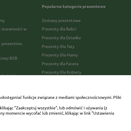
Popularne kategorie prezentowe
rmy
Zestawy prezentowe
j staranności w
Prezenty dla Babci
Prezenty dla Dziadka
 prezentów,
Prezenty Dla Taty
Prezenty Dla Mamy
ktowy B2B
Prezenty dla Faceta
Prezenty Dla Kobiety
amówienia
Dla miłośników zwierząt
tawy
Walentynki
udostępniać funkcje związane z mediami społecznościowymi. Pliki
Urodziny/imieniny
likając "Zaakceptuj wszystkie", lub odmówić i używania (z
ny momencie wycofać lub zmienić, klikając w link "Ustawienia