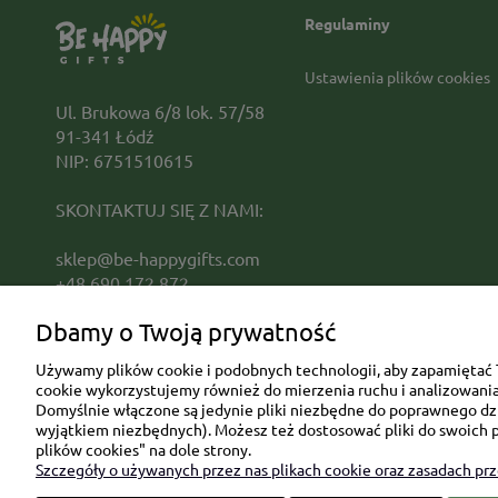
Regulaminy
Ustawienia plików cookies
Ul. Brukowa 6/8 lok. 57/58
91-341 Łódź
NIP: 6751510615
SKONTAKTUJ SIĘ Z NAMI:
sklep@be-happygifts.com
+48 690 172 872
(pon-pt 9:00 - 15:30)
Dbamy o Twoją prywatność
Używamy plików cookie i podobnych technologii, aby zapamiętać T
cookie wykorzystujemy również do mierzenia ruchu i analizowania 
Domyślnie włączone są jedynie pliki niezbędne do poprawnego dzia
wyjątkiem niezbędnych). Możesz też dostosować pliki do swoich p
plików cookies" na dole strony.
Szczegóły o używanych przez nas plikach cookie oraz zasadach pr