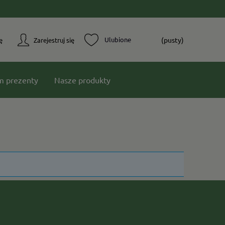
(pusty)
ę
Zarejestruj się
m prezenty
Nasze produkty