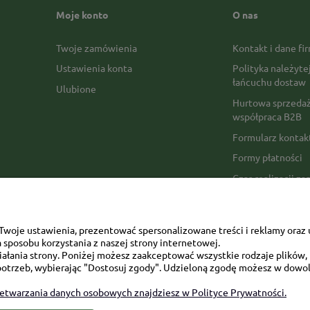
Moje konto
O nas
Twoje zamówienia
Kontakt i dane fi
Ustawienia konta
Polityka należyte
łańcuchu dostaw
Ulubione
Hurtowa sprzedaż
współpraca B2B
Formularz konta
Formy płatności
Czas realizacji z
Czas i koszty dos
Opinie Trustmate
woje ustawienia, prezentować spersonalizowane treści i reklamy oraz 
Mapa kategorii
sposobu korzystania z naszej strony internetowej.
łania strony. Poniżej możesz zaakceptować wszystkie rodzaje plików, k
otrzeb, wybierając "Dostosuj zgody". Udzieloną zgodę możesz w dowol
zetwarzania danych osobowych znajdziesz w Polityce Prywatności.