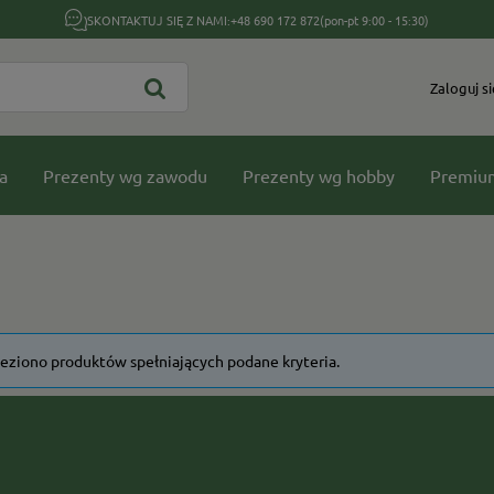
SKONTAKTUJ SIĘ Z NAMI:
+48 690 172 872
(pon-pt 9:00 - 15:30)
Zaloguj si
a
Prezenty wg zawodu
Prezenty wg hobby
Premiu
leziono produktów spełniających podane kryteria.