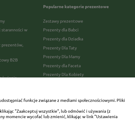
Popularne kategorie prezentowe
rmy
Zestawy prezentowe
j staranności w
Prezenty dla Babci
Prezenty dla Dziadka
 prezentów,
Prezenty Dla Taty
Prezenty Dla Mamy
ktowy B2B
Prezenty dla Faceta
Prezenty Dla Kobiety
amówienia
Dla miłośników zwierząt
tawy
Walentynki
udostępniać funkcje związane z mediami społecznościowymi. Pliki
Urodziny/imieniny
likając "Zaakceptuj wszystkie", lub odmówić i używania (z
ny momencie wycofać lub zmienić, klikając w link "Ustawienia