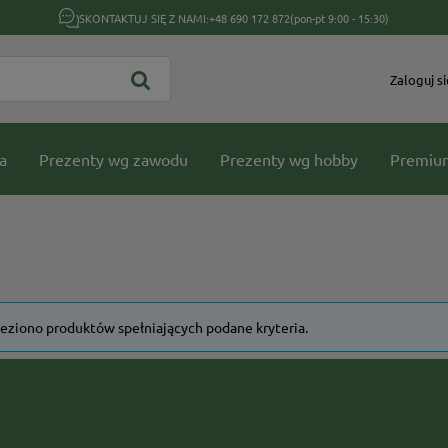
SKONTAKTUJ SIĘ Z NAMI:
+48 690 172 872
(pon-pt 9:00 - 15:30)
Zaloguj si
a
Prezenty wg zawodu
Prezenty wg hobby
Premiu
leziono produktów spełniających podane kryteria.