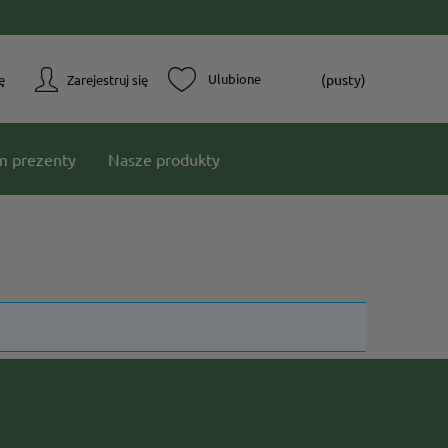
(pusty)
ę
Zarejestruj się
m prezenty
Nasze produkty