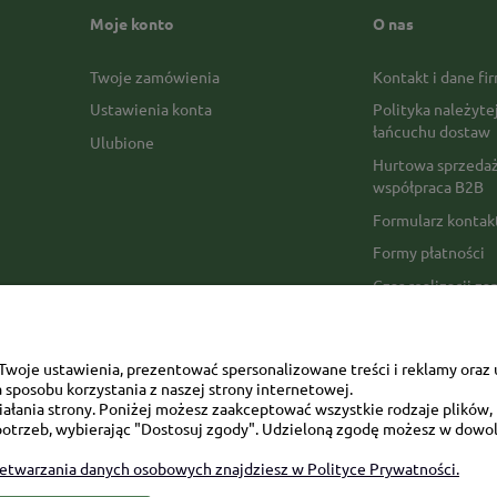
Moje konto
O nas
Twoje zamówienia
Kontakt i dane fi
Ustawienia konta
Polityka należyte
łańcuchu dostaw
Ulubione
Hurtowa sprzedaż
współpraca B2B
Formularz konta
Formy płatności
Czas realizacji z
Czas i koszty dos
Opinie Trustmate
woje ustawienia, prezentować spersonalizowane treści i reklamy oraz 
Mapa kategorii
sposobu korzystania z naszej strony internetowej.
łania strony. Poniżej możesz zaakceptować wszystkie rodzaje plików, k
otrzeb, wybierając "Dostosuj zgody". Udzieloną zgodę możesz w dowol
zetwarzania danych osobowych znajdziesz w Polityce Prywatności.