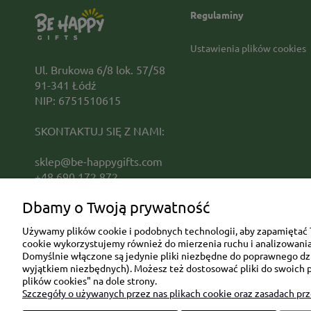
Regulaminy
Ustawienia plików cookies
Ul. Brukowa 6/8 lok. 57/58
91-341 Łódź
NIP: 6751510615
SKONTAKTUJ SIĘ Z NAMI:
sklep@be-happygifts.com
+48 690 172 872
(pon-pt 9:00 - 15:30)
Dbamy o Twoją prywatność
Używamy plików cookie i podobnych technologii, aby zapamiętać T
cookie wykorzystujemy również do mierzenia ruchu i analizowania 
Domyślnie włączone są jedynie pliki niezbędne do poprawnego dzia
wyjątkiem niezbędnych). Możesz też dostosować pliki do swoich p
plików cookies" na dole strony.
Szczegóły o używanych przez nas plikach cookie oraz zasadach pr