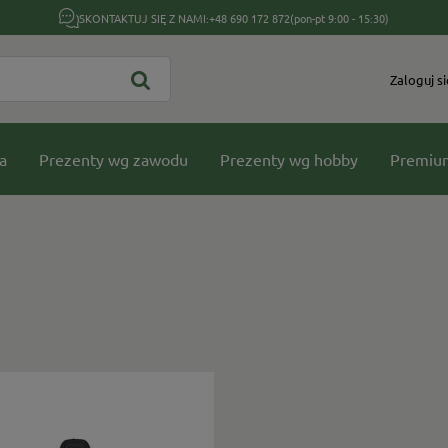
SKONTAKTUJ SIĘ Z NAMI:
+48 690 172 872
(pon-pt 9:00 - 15:30)
Zaloguj si
a
Prezenty wg zawodu
Prezenty wg hobby
Premiu