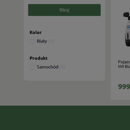
filtruj
Kolor
Biały
(1)
Produkt
Pojazd
Samochód
(1)
M4 Bia
999