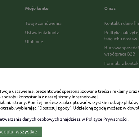
Moje konto
O nas
Twoje zamówienia
Kontakt i dane fi
Ustawienia konta
Polityka należyte
łańcuchu dostaw
Ulubione
Hurtowa sprzedaż
współpraca B2B
Formularz konta
Formy płatności
Czas realizacji z
Czas i koszty dos
woje ustawienia, prezentować spersonalizowane treści i reklamy oraz 
sposobu korzystania z naszej strony internetowej.
Opinie Trustmate
łania strony. Poniżej możesz zaakceptować wszystkie rodzaje plików, k
otrzeb, wybierając "Dostosuj zgody". Udzieloną zgodę możesz w dowol
Mapa kategorii
zetwarzania danych osobowych znajdziesz w Polityce Prywatności.
ceptuj wszystkie