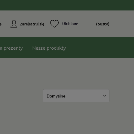
(pusty)
ę
Zarejestruj się
m prezenty
Nasze produkty