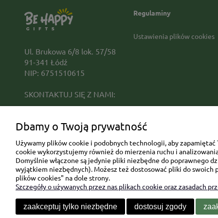
Regulaminy
Ustawienia plików cookies
Ul. Brukowa 6/8 lok. 57/58
91-341 Łódź
NIP: 6751510615
SKONTAKTUJ SIĘ Z NAMI:
sklep@be-happygifts.com
Dbamy o Twoją prywatność
+48 690 172 872
(pon-pt 9:00 - 15:30)
Używamy plików cookie i podobnych technologii, aby zapamiętać T
cookie wykorzystujemy również do mierzenia ruchu i analizowania 
Domyślnie włączone są jedynie pliki niezbędne do poprawnego dzia
wyjątkiem niezbędnych). Możesz też dostosować pliki do swoich p
plików cookies" na dole strony.
Szczegóły o używanych przez nas plikach cookie oraz zasadach pr
zaakceptuj tylko niezbędne
dostosuj zgody
zaak