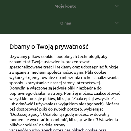
Moje konto
O nas
Popularne kategorie prezentowe
Dbamy o Twoją prywatność
Używamy plików cookie i podobnych technologii, aby
zapamiętać Twoje ustawienia, prezentować
spersonalizowane treści i reklamy oraz udostępniać funkcje
związane z mediami społecznościowymi. Pliki cookie
wykorzystujemy również do mierzenia ruchu i analizowania
sposobu korzystania z naszej strony internetowej.
Domyślnie włączone są jedynie pliki niezbędne do
Ul. Brukowa 6/8 lok. 57/58
poprawnego działania strony. Poniżej możesz zaakceptować
wszystkie rodzaje plików, klikając "Zaakceptuj wszystkie",
91-341 Łódź
lub odmówić i używania (z wyjątkiem niezbędnych). Możesz
NIP: 6751510615
też dostosować pliki do swoich potrzeb, wybierając
"Dostosuj zgody". Udzieloną zgodę możesz w dowolny
SKONTAKTUJ SIĘ Z NAMI:
momencie wycofać lub zmienić, klikając w link "Ustawienia
plików cookies" na dole strony.
Szczegóły o używanych przez nas plikach cookie oraz