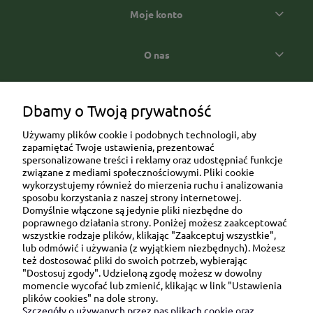
Moje konto
O nas
Popularne kategorie prezentowe
Dbamy o Twoją prywatność
Używamy plików cookie i podobnych technologii, aby
zapamiętać Twoje ustawienia, prezentować
spersonalizowane treści i reklamy oraz udostępniać funkcje
związane z mediami społecznościowymi. Pliki cookie
wykorzystujemy również do mierzenia ruchu i analizowania
sposobu korzystania z naszej strony internetowej.
Domyślnie włączone są jedynie pliki niezbędne do
Ul. Brukowa 6/8 lok. 57/58
poprawnego działania strony. Poniżej możesz zaakceptować
wszystkie rodzaje plików, klikając "Zaakceptuj wszystkie",
91-341 Łódź
lub odmówić i używania (z wyjątkiem niezbędnych). Możesz
NIP: 6751510615
też dostosować pliki do swoich potrzeb, wybierając
"Dostosuj zgody". Udzieloną zgodę możesz w dowolny
SKONTAKTUJ SIĘ Z NAMI:
momencie wycofać lub zmienić, klikając w link "Ustawienia
plików cookies" na dole strony.
Szczegóły o używanych przez nas plikach cookie oraz