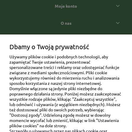
Moje konto
O nas
Popularne kategorie prezentowe
Dbamy o Twoją prywatność
Używamy plików cookie i podobnych technologii, aby
zapamiętać Twoje ustawienia, prezentować
spersonalizowane treści i reklamy oraz udostępniać funkcje
związane z mediami społecznościowymi. Pliki cookie
wykorzystujemy również do mierzenia ruchu i analizowania
sposobu korzystania z naszej strony internetowej.
Domyślnie włączone są jedynie pliki niezbędne do
Ul. Brukowa 6/8 lok. 57/58
poprawnego działania strony. Poniżej możesz zaakceptować
wszystkie rodzaje plików, klikając "Zaakceptuj wszystkie",
91-341 Łódź
lub odmówić i używania (z wyjątkiem niezbędnych). Możesz
NIP: 6751510615
też dostosować pliki do swoich potrzeb, wybierając
"Dostosuj zgody". Udzieloną zgodę możesz w dowolny
SKONTAKTUJ SIĘ Z NAMI:
momencie wycofać lub zmienić, klikając w link "Ustawienia
plików cookies" na dole strony.
Szczegóły o używanych przez nas plikach cookie oraz