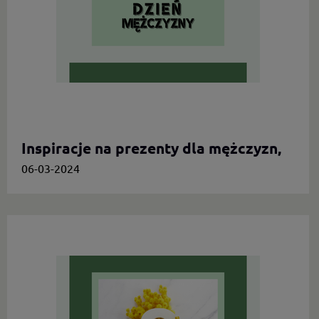
Inspiracje na prezenty dla mężczyzn,
którzy cenią oryginalność
06-03-2024