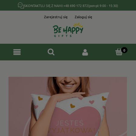
SKONTAKTUJ SIĘ Z NAMI:
+48 690 172 872
(pon-pt 9:00 - 15:30)
Zarejestruj się
Zaloguj się