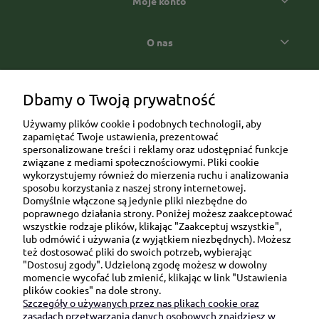
Moje konto
O nas
Popularne kategorie prezentowe
Dbamy o Twoją prywatność
Używamy plików cookie i podobnych technologii, aby
zapamiętać Twoje ustawienia, prezentować
spersonalizowane treści i reklamy oraz udostępniać funkcje
związane z mediami społecznościowymi. Pliki cookie
wykorzystujemy również do mierzenia ruchu i analizowania
sposobu korzystania z naszej strony internetowej.
Domyślnie włączone są jedynie pliki niezbędne do
Ul. Brukowa 6/8 lok. 57/58
poprawnego działania strony. Poniżej możesz zaakceptować
wszystkie rodzaje plików, klikając "Zaakceptuj wszystkie",
91-341 Łódź
lub odmówić i używania (z wyjątkiem niezbędnych). Możesz
NIP: 6751510615
też dostosować pliki do swoich potrzeb, wybierając
"Dostosuj zgody". Udzieloną zgodę możesz w dowolny
SKONTAKTUJ SIĘ Z NAMI:
momencie wycofać lub zmienić, klikając w link "Ustawienia
plików cookies" na dole strony.
Szczegóły o używanych przez nas plikach cookie oraz
sklep@be-happygifts.com
zasadach przetwarzania danych osobowych znajdziesz w