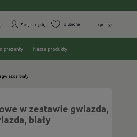
(pusty)
ę
Zarejestruj się
m prezenty
Nasze produkty
gwiazda, biały
owe w zestawie gwiazda,
azda, biały