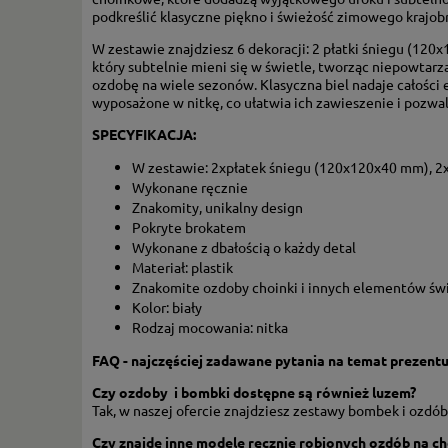
podkreślić klasyczne piękno i świeżość zimowego krajo
W zestawie znajdziesz 6 dekoracji: 2 płatki śniegu (12
który subtelnie mieni się w świetle, tworząc niepowtarza
ozdobę na wiele sezonów. Klasyczna biel nadaje całości
wyposażone w nitkę, co ułatwia ich zawieszenie i pozwal
SPECYFIKACJA:
W zestawie: 2xpłatek śniegu (120x120x40 mm), 
Wykonane ręcznie
Znakomity, unikalny design
Pokryte brokatem
Wykonane z dbałością o każdy detal
Materiał: plastik
Znakomite ozdoby choinki i innych elementów św
Kolor: biały
Rodzaj mocowania: nitka
FAQ - najczęściej zadawane pytania na temat prezentu
Czy ozdoby i bombki dostępne są również luzem?
Tak, w naszej ofercie znajdziesz zestawy bombek i ozdób
Czy znajdę inne modele ręcznie robionych ozdób na c