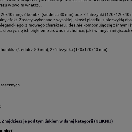
brazu w swoim wnętrzu.
0x120x40 mm), 2 bombki (średnica 80 mm) oraz 2 śnieżynki (120x120x40
lny efekt. Zostały wykonane z wysokiej jakości plastiku z niezwykłą dbał
 eleganckiego, zimowego charakteru, idealnie komponując się z innymi 
a cieszyć się ich pięknem zarówno na choince, jak i w innych miejscach
2xbombka (średnica 80 mm), 2xśnieżynka (120x120x40 mm)
iątecznych
:
.
Znajdziesz je pod tym linkiem w danej kategorii (KLIKNIJ)
hoinkę?