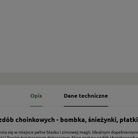
Opis
Dane techniczne
zdób choinkowych - bombka, śnieżynki, płatki
ia się w miejsce pełne blasku i zimowej magii. Idealnym dopełnieniem
ści Twoim świątecznym dekoracjom. Nasz zestaw ozdób choinkowych w we