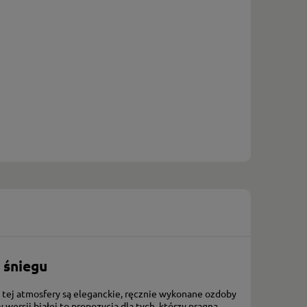
 śniegu
 tej atmosfery są eleganckie, ręcznie wykonane ozdoby
rsji białej to propozycja dla tych, którzy pragną