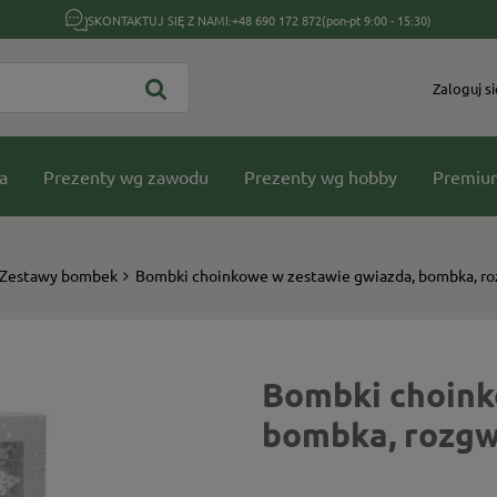
SKONTAKTUJ SIĘ Z NAMI:
+48 690 172 872
(pon-pt 9:00 - 15:30)
Zaloguj si
a
Prezenty wg zawodu
Prezenty wg hobby
Premiu
Zestawy bombek
Bombki choinkowe w zestawie gwiazda, bombka, roz
Bombki choink
bombka, rozgwi