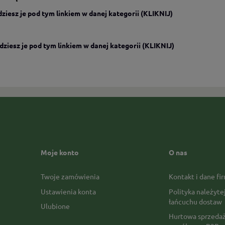
dziesz je pod tym linkiem w danej kategorii (KLIKNIJ)
dziesz je pod tym linkiem w danej kategorii (KLIKNIJ)
Moje konto
O nas
Twoje zamówienia
Kontakt i dane fi
Ustawienia konta
Polityka należyte
łańcuchu dostaw
Ulubione
Hurtowa sprzedaż