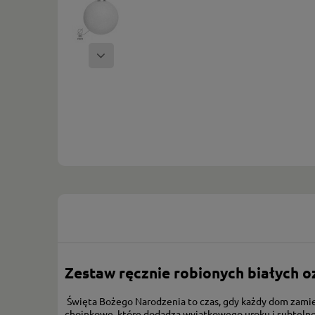
Zestaw ręcznie robionych białych o
Święta Bożego Narodzenia to czas, gdy każdy dom zamien
choinkowe, które dodadzą wyjątkowego uroku i subtelno