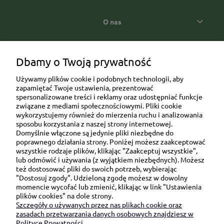
O nas
Popularne kategorie prezentowe
Dbamy o Twoją prywatność
Używamy plików cookie i podobnych technologii, aby
zapamiętać Twoje ustawienia, prezentować
spersonalizowane treści i reklamy oraz udostępniać funkcje
związane z mediami społecznościowymi. Pliki cookie
wykorzystujemy również do mierzenia ruchu i analizowania
sposobu korzystania z naszej strony internetowej.
Domyślnie włączone są jedynie pliki niezbędne do
Ul. Brukowa 6/8 lok. 57/58
poprawnego działania strony. Poniżej możesz zaakceptować
wszystkie rodzaje plików, klikając "Zaakceptuj wszystkie",
91-341 Łódź
lub odmówić i używania (z wyjątkiem niezbędnych). Możesz
NIP: 6751510615
też dostosować pliki do swoich potrzeb, wybierając
"Dostosuj zgody". Udzieloną zgodę możesz w dowolny
SKONTAKTUJ SIĘ Z NAMI:
momencie wycofać lub zmienić, klikając w link "Ustawienia
plików cookies" na dole strony.
Szczegóły o używanych przez nas plikach cookie oraz
sklep@be-happygifts.com
zasadach przetwarzania danych osobowych znajdziesz w
+48 690 172 872
Polityce Prywatności.