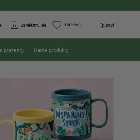
(pusty)
ę
Zarejestruj się
m prezenty
Nasze produkty