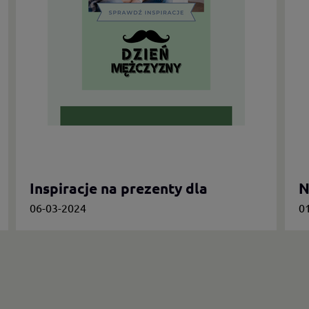
Inspiracje na prezenty dla
N
mężczyzn, którzy cenią
n
06-03-2024
0
oryginalność