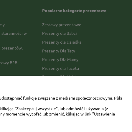
Popularne kategorie prezentowe
rmy
Zestawy prezentowe
j staranności w
Prezenty dla Babci
Prezenty dla Dziadka
 prezentów,
Prezenty Dla Taty
Prezenty Dla Mamy
ktowy B2B
Prezenty dla Faceta
Prezenty Dla Kobiety
amówienia
Dla miłośników zwierząt
tawy
Walentynki
udostępniać funkcje związane z mediami społecznościowymi. Pliki
Urodziny/imieniny
likając "Zaakceptuj wszystkie", lub odmówić i używania (z
ny momencie wycofać lub zmienić, klikając w link "Ustawienia