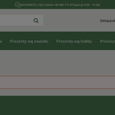
SKONTAKTUJ SIĘ Z NAMI:
+48 690 172 872
(pon-pt 9:00 - 15:30)
Zaloguj si
a
Prezenty wg zawodu
Prezenty wg hobby
Premiu