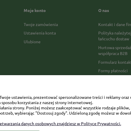
Moje konto
O nas
Twoje zamówienia
Kontakt i dane fi
Ustawienia konta
Polityka należyte
łańcuchu dostaw
Ulubione
Hurtowa sprzedaż
współpraca B2B
Formularz konta
Formy płatności
Czas realizacji z
Czas i koszty dos
Opinie Trustmate
woje ustawienia, prezentować spersonalizowane treści i reklamy oraz 
sposobu korzystania z naszej strony internetowej.
Mapa kategorii
łania strony. Poniżej możesz zaakceptować wszystkie rodzaje plików, k
otrzeb, wybierając "Dostosuj zgody". Udzieloną zgodę możesz w dowol
zetwarzania danych osobowych znajdziesz w Polityce Prywatności.