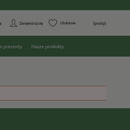
(pusty)
ę
Zarejestruj się
m prezenty
Nasze produkty