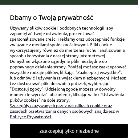
Popularne kategorie prezentowe
Dbamy o Twoją prywatność
Używamy plików cookie i podobnych technologii, aby
zapamiętać Twoje ustawienia, prezentować
spersonalizowane treści i reklamy oraz udostępniać funkcje
związane z mediami społecznościowymi. Pliki cookie
wykorzystujemy również do mierzenia ruchu i analizowania
sposobu korzystania z naszej strony internetowej.
Domyślnie włączone są jedynie pliki niezbędne do
Ul. Brukowa 6/8 lok. 57/58
poprawnego działania strony. Poniżej możesz zaakceptować
wszystkie rodzaje plików, klikając "Zaakceptuj wszystkie",
91-341 Łódź
lub odmówić i używania (z wyjątkiem niezbędnych). Możesz
NIP: 6751510615
też dostosować pliki do swoich potrzeb, wybierając
"Dostosuj zgody". Udzieloną zgodę możesz w dowolny
SKONTAKTUJ SIĘ Z NAMI:
momencie wycofać lub zmienić, klikając w link "Ustawienia
plików cookies" na dole strony.
Szczegóły o używanych przez nas plikach cookie oraz
sklep@be-happygifts.com
zasadach przetwarzania danych osobowych znajdziesz w
+48 690 172 872
Polityce Prywatności.
(pon-pt 9:00 - 15:30)
zaakceptuj tylko niezbędne