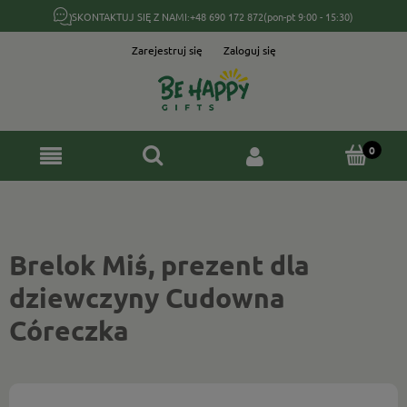
SKONTAKTUJ SIĘ Z NAMI:
+48 690 172 872
(pon-pt 9:00 - 15:30)
Zarejestruj się
Zaloguj się
Brelok Miś, prezent dla
dziewczyny Cudowna
Córeczka