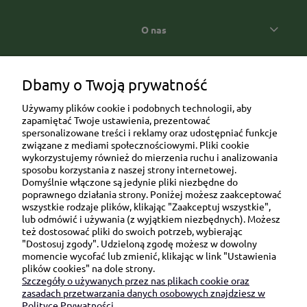
O nas
Popularne kategorie prezentowe
Dbamy o Twoją prywatność
Używamy plików cookie i podobnych technologii, aby
zapamiętać Twoje ustawienia, prezentować
spersonalizowane treści i reklamy oraz udostępniać funkcje
związane z mediami społecznościowymi. Pliki cookie
wykorzystujemy również do mierzenia ruchu i analizowania
sposobu korzystania z naszej strony internetowej.
Domyślnie włączone są jedynie pliki niezbędne do
Ul. Brukowa 6/8 lok. 57/58
poprawnego działania strony. Poniżej możesz zaakceptować
wszystkie rodzaje plików, klikając "Zaakceptuj wszystkie",
91-341 Łódź
lub odmówić i używania (z wyjątkiem niezbędnych). Możesz
NIP: 6751510615
też dostosować pliki do swoich potrzeb, wybierając
"Dostosuj zgody". Udzieloną zgodę możesz w dowolny
SKONTAKTUJ SIĘ Z NAMI:
momencie wycofać lub zmienić, klikając w link "Ustawienia
plików cookies" na dole strony.
Szczegóły o używanych przez nas plikach cookie oraz
sklep@be-happygifts.com
zasadach przetwarzania danych osobowych znajdziesz w
+48 690 172 872
Polityce Prywatności.