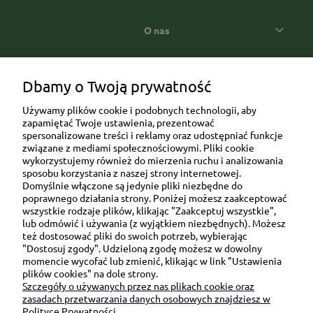
O nas
Popularne kategorie prezentowe
Dbamy o Twoją prywatność
Używamy plików cookie i podobnych technologii, aby
zapamiętać Twoje ustawienia, prezentować
spersonalizowane treści i reklamy oraz udostępniać funkcje
związane z mediami społecznościowymi. Pliki cookie
wykorzystujemy również do mierzenia ruchu i analizowania
sposobu korzystania z naszej strony internetowej.
Domyślnie włączone są jedynie pliki niezbędne do
Ul. Brukowa 6/8 lok. 57/58
poprawnego działania strony. Poniżej możesz zaakceptować
wszystkie rodzaje plików, klikając "Zaakceptuj wszystkie",
91-341 Łódź
lub odmówić i używania (z wyjątkiem niezbędnych). Możesz
NIP: 6751510615
też dostosować pliki do swoich potrzeb, wybierając
"Dostosuj zgody". Udzieloną zgodę możesz w dowolny
SKONTAKTUJ SIĘ Z NAMI:
momencie wycofać lub zmienić, klikając w link "Ustawienia
plików cookies" na dole strony.
Szczegóły o używanych przez nas plikach cookie oraz
sklep@be-happygifts.com
zasadach przetwarzania danych osobowych znajdziesz w
+48 690 172 872
Polityce Prywatności.