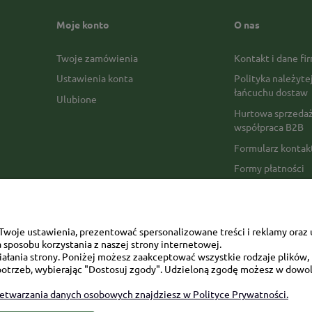
Moje konto
O nas
Twoje zamówienia
Kontakt i dane fi
Ustawienia konta
Polityka należyte
łańcuchu dostaw
Ulubione
Hurtowa sprzedaż
współpraca B2B
Formularz konta
Formy płatności
Czas realizacji z
Czas i koszty dos
Opinie Trustmate
woje ustawienia, prezentować spersonalizowane treści i reklamy oraz 
sposobu korzystania z naszej strony internetowej.
Mapa kategorii
łania strony. Poniżej możesz zaakceptować wszystkie rodzaje plików, k
otrzeb, wybierając "Dostosuj zgody". Udzieloną zgodę możesz w dowol
zetwarzania danych osobowych znajdziesz w Polityce Prywatności.