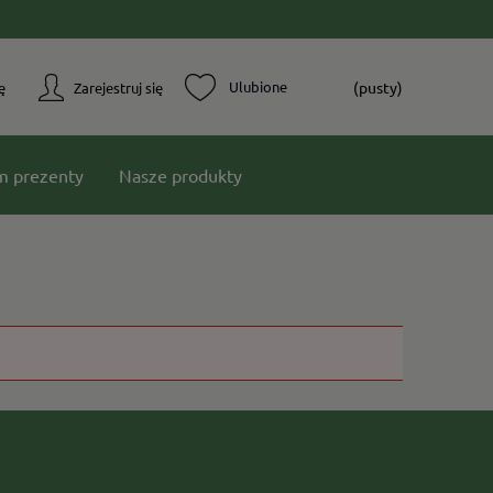
(pusty)
ę
Zarejestruj się
m prezenty
Nasze produkty