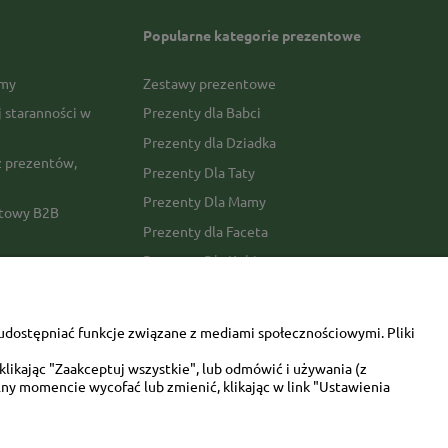
Popularne kategorie prezentowe
rmy
Zestawy prezentowe
j staranności w
Prezenty dla Babci
Prezenty dla Dziadka
 prezentów,
Prezenty Dla Taty
Prezenty Dla Mamy
ktowy B2B
Prezenty dla Faceta
Prezenty Dla Kobiety
amówienia
Dla miłośników zwierząt
tawy
Walentynki
udostępniać funkcje związane z mediami społecznościowymi. Pliki
Urodziny/imieniny
likając "Zaakceptuj wszystkie", lub odmówić i używania (z
ny momencie wycofać lub zmienić, klikając w link "Ustawienia