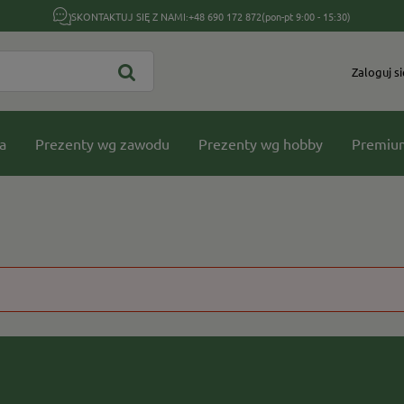
SKONTAKTUJ SIĘ Z NAMI:
+48 690 172 872
(pon-pt 9:00 - 15:30)
Zaloguj si
a
Prezenty wg zawodu
Prezenty wg hobby
Premiu