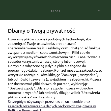
O nas
Popularne kategorie prezentowe
Dbamy o Twoją prywatność
Używamy plików cookie i podobnych technologii, aby
zapamiętać Twoje ustawienia, prezentować
spersonalizowane treści i reklamy oraz udostępniać funkcje
związane z mediami społecznościowymi. Pliki cookie
wykorzystujemy również do mierzenia ruchu i analizowania
sposobu korzystania z naszej strony internetowej.
Domyślnie włączone są jedynie pliki niezbędne do
Ul. Brukowa 6/8 lok. 57/58
poprawnego działania strony. Poniżej możesz zaakceptować
wszystkie rodzaje plików, klikając "Zaakceptuj wszystkie",
91-341 Łódź
lub odmówić i używania (z wyjątkiem niezbędnych). Możesz
NIP: 6751510615
też dostosować pliki do swoich potrzeb, wybierając
"Dostosuj zgody". Udzieloną zgodę możesz w dowolny
SKONTAKTUJ SIĘ Z NAMI:
momencie wycofać lub zmienić, klikając w link "Ustawienia
plików cookies" na dole strony.
Szczegóły o używanych przez nas plikach cookie oraz
sklep@be-happygifts.com
zasadach przetwarzania danych osobowych znajdziesz w
+48 690 172 872
Polityce Prywatności.