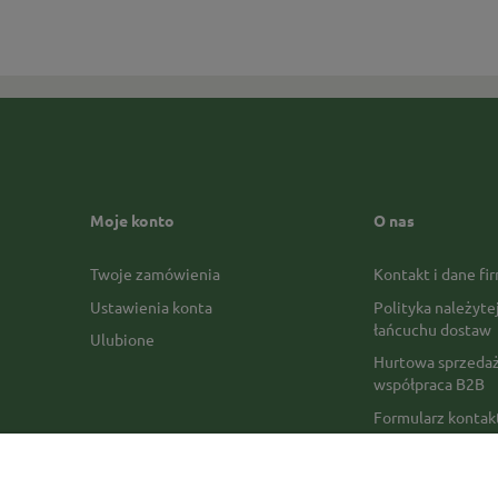
Moje konto
O nas
Twoje zamówienia
Kontakt i dane fi
Ustawienia konta
Polityka należyte
łańcuchu dostaw
Ulubione
Hurtowa sprzedaż
współpraca B2B
Formularz konta
Formy płatności
Czas realizacji z