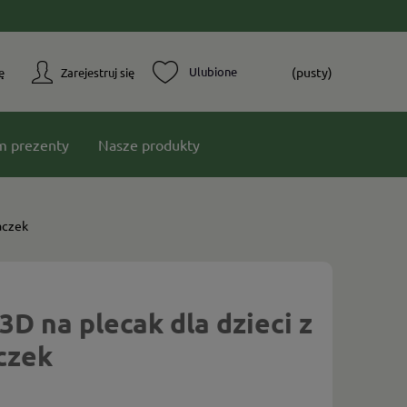
(pusty)
ę
Zarejestruj się
m prezenty
Nasze produkty
aczek
3D na plecak dla dzieci z
czek