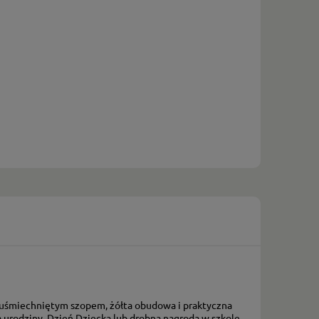
z uśmiechniętym szopem, żółta obudowa i praktyczna
na urodziny, Dzień Dziecka lub drobna nagroda w szkole