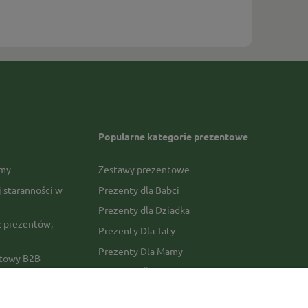
Popularne kategorie prezentowe
rmy
Zestawy prezentowe
j staranności w
Prezenty dla Babci
Prezenty dla Dziadka
 prezentów,
Prezenty Dla Taty
Prezenty Dla Mamy
ktowy B2B
Prezenty dla Faceta
Prezenty Dla Kobiety
amówienia