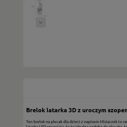
Brelok latarka 3D z uroczym szope
Ten brelok na plecak dla dzieci z napisem Misiaczek to
latarka LED sprawiają, że to idealna ozdoba do plecaka, 