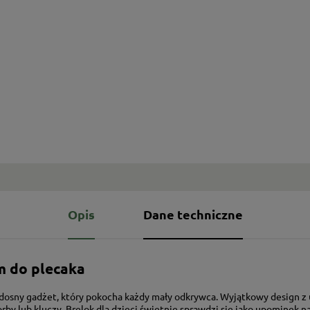
Opis
Dane techniczne
m do plecaka
 radosny gadżet, który pokocha każdy mały odkrywca. Wyjątkowy design 
torby lub kluczy. Brelok dla dzieci świetnie sprawdzi się jako upominek 