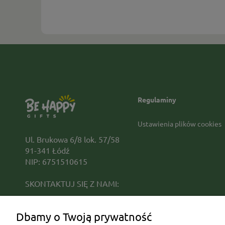
Regulaminy
Ustawienia plików cookies
Ul. Brukowa 6/8 lok. 57/58
91-341 Łódź
NIP: 6751510615
SKONTAKTUJ SIĘ Z NAMI:
sklep@be-happygifts.com
Dbamy o Twoją prywatność
+48 690 172 872