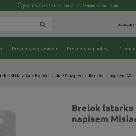
SKONTAKTUJ SIĘ Z NAMI:
+48 690 172 872
(pon-pt 9:00 - 15:30)
Zaloguj si
a
Prezenty wg zawodu
Prezenty wg hobby
Premiu
relok 3D latarka
Brelok latarka 3D na plecak dla dzieci z napisem Misi
Brelok latarka 
napisem Misia