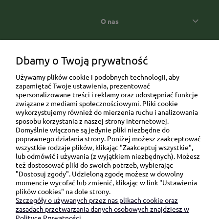
O nas
Popularne kategorie prezentowe
Dbamy o Twoją prywatność
Używamy plików cookie i podobnych technologii, aby
zapamiętać Twoje ustawienia, prezentować
spersonalizowane treści i reklamy oraz udostępniać funkcje
związane z mediami społecznościowymi. Pliki cookie
wykorzystujemy również do mierzenia ruchu i analizowania
sposobu korzystania z naszej strony internetowej.
Domyślnie włączone są jedynie pliki niezbędne do
Ul. Brukowa 6/8 lok. 57/58
poprawnego działania strony. Poniżej możesz zaakceptować
wszystkie rodzaje plików, klikając "Zaakceptuj wszystkie",
91-341 Łódź
lub odmówić i używania (z wyjątkiem niezbędnych). Możesz
NIP: 6751510615
też dostosować pliki do swoich potrzeb, wybierając
"Dostosuj zgody". Udzieloną zgodę możesz w dowolny
SKONTAKTUJ SIĘ Z NAMI:
momencie wycofać lub zmienić, klikając w link "Ustawienia
plików cookies" na dole strony.
Szczegóły o używanych przez nas plikach cookie oraz
sklep@be-happygifts.com
zasadach przetwarzania danych osobowych znajdziesz w
+48 690 172 872
Polityce Prywatności.