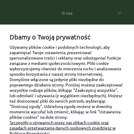
O nas
Popularne kategorie prezentowe
Dbamy o Twoją prywatność
Używamy plików cookie i podobnych technologii, aby
zapamiętać Twoje ustawienia, prezentować
spersonalizowane treści i reklamy oraz udostępniać funkcje
związane z mediami społecznościowymi. Pliki cookie
wykorzystujemy również do mierzenia ruchu i analizowania
sposobu korzystania z naszej strony internetowej.
Domyślnie włączone są jedynie pliki niezbędne do
Ul. Brukowa 6/8 lok. 57/58
poprawnego działania strony. Poniżej możesz zaakceptować
wszystkie rodzaje plików, klikając "Zaakceptuj wszystkie",
91-341 Łódź
lub odmówić i używania (z wyjątkiem niezbędnych). Możesz
NIP: 6751510615
też dostosować pliki do swoich potrzeb, wybierając
"Dostosuj zgody". Udzieloną zgodę możesz w dowolny
SKONTAKTUJ SIĘ Z NAMI:
momencie wycofać lub zmienić, klikając w link "Ustawienia
plików cookies" na dole strony.
Szczegóły o używanych przez nas plikach cookie oraz
sklep@be-happygifts.com
zasadach przetwarzania danych osobowych znajdziesz w
+48 690 172 872
Polityce Prywatności.