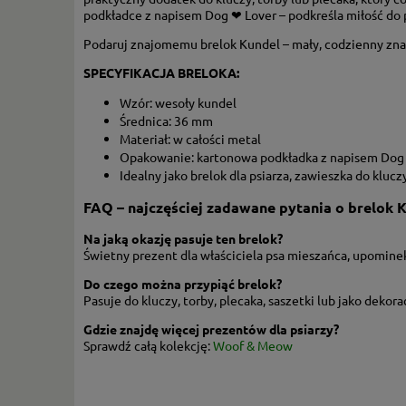
podkładce z napisem Dog ❤ Lover – podkreśla miłość do p
Podaruj znajomemu brelok Kundel – mały, codzienny znak w
SPECYFIKACJA BRELOKA:
Wzór: wesoły kundel
Średnica: 36 mm
Materiał: w całości metal
Opakowanie: kartonowa podkładka z napisem Dog
Idealny jako brelok dla psiarza, zawieszka do kluczy
FAQ – najczęściej zadawane pytania o brelok 
Na jaką okazję pasuje ten brelok?
Świetny prezent dla właściciela psa mieszańca, upominek 
Do czego można przypiąć brelok?
Pasuje do kluczy, torby, plecaka, saszetki lub jako dekor
Gdzie znajdę więcej prezentów dla psiarzy?
Sprawdź całą kolekcję:
Woof & Meow