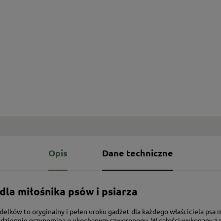
Opis
Dane techniczne
dla miłośnika psów i psiarza
undelków to oryginalny i pełen uroku gadżet dla każdego właściciela psa
 codziennie przypomina o ukochanym czworonogu. W całości wykonany z 