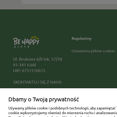
Regulaminy
Ustawienia plików cookies
Ul. Brukowa 6/8 lok. 57/58
91-341 Łódź
NIP: 6751510615
SKONTAKTUJ SIĘ Z NAMI:
sklep@be-happygifts.com
Dbamy o Twoją prywatność
+48 690 172 872
(pon-pt 9:00 - 15:30)
Używamy plików cookie i podobnych technologii, aby zapamiętać T
cookie wykorzystujemy również do mierzenia ruchu i analizowania 