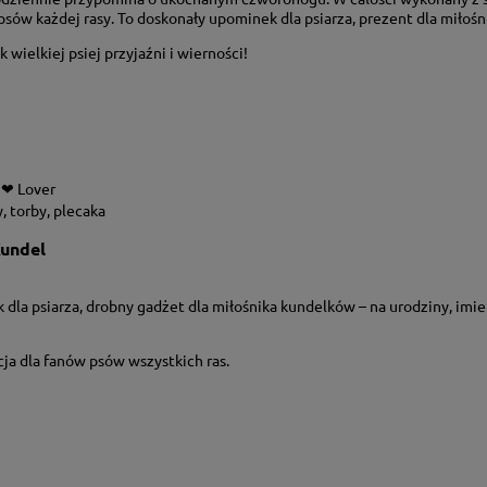
sów każdej rasy. To doskonały upominek dla psiarza, prezent dla miłoś
ielkiej psiej przyjaźni i wierności!
 ❤ Lover
, torby, plecaka
Kundel
dla psiarza, drobny gadżet dla miłośnika kundelków – na urodziny, imien
acja dla fanów psów wszystkich ras.