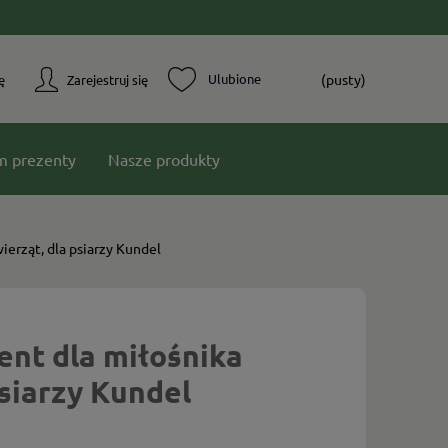
(pusty)
ę
Zarejestruj się
m prezenty
Nasze produkty
ierząt, dla psiarzy Kundel
ent dla miłośnika
psiarzy Kundel