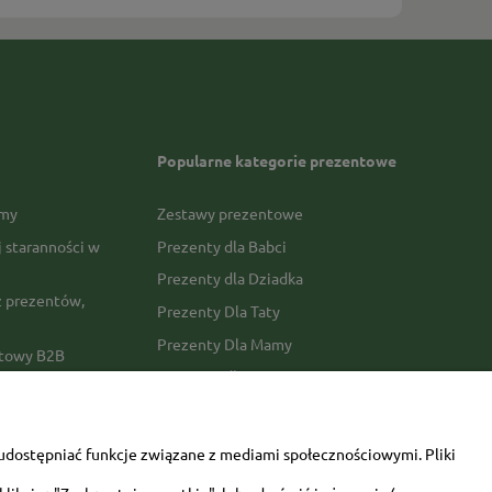
Popularne kategorie prezentowe
rmy
Zestawy prezentowe
j staranności w
Prezenty dla Babci
Prezenty dla Dziadka
 prezentów,
Prezenty Dla Taty
Prezenty Dla Mamy
ktowy B2B
Prezenty dla Faceta
Prezenty Dla Kobiety
amówienia
Dla miłośników zwierząt
tawy
udostępniać funkcje związane z mediami społecznościowymi. Pliki
Walentynki