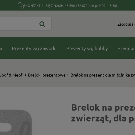
SKONTAKTUJ SIĘ Z NAMI:
+48 690 172 872
(pon-pt 9:00 - 15:30)
Zaloguj si
a
Prezenty wg zawodu
Prezenty wg hobby
Premiu
Woof & Meof
Breloki prezentowe
Brelok na prezent dla miłośnika zw
Brelok na prez
zwierząt, dla 