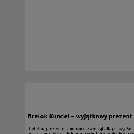
Brelok Kundel – wyjątkowy prezent 
Brelok na prezent dla miłośnika zwierząt, dla psiarzy K
praktyczny dodatek do kluczy, torby lub plecaka, który