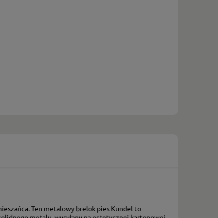
 mieszańca. Ten metalowy brelok pies Kundel to
solidnego metalu, wysyłany na estetycznej kartonowej