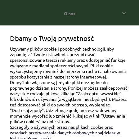
O nas
Popularne kategorie prezentowe
Dbamy o Twoją prywatność
Używamy plików cookie i podobnych technologii, aby
zapamiętać Twoje ustawienia, prezentować
spersonalizowane treści i reklamy oraz udostępniać funkcje
związane z mediami społecznościowymi. Pliki cookie
wykorzystujemy również do mierzenia ruchu i analizowania
sposobu korzystania z naszej strony internetowej.
Domyślnie włączone są jedynie pliki niezbędne do
Ul. Brukowa 6/8 lok. 57/58
poprawnego działania strony. Poniżej możesz zaakceptować
wszystkie rodzaje plików, klikając "Zaakceptuj wszystkie",
91-341 Łódź
lub odmówić i używania (z wyjątkiem niezbędnych). Możesz
NIP: 6751510615
też dostosować pliki do swoich potrzeb, wybierając
"Dostosuj zgody". Udzieloną zgodę możesz w dowolny
SKONTAKTUJ SIĘ Z NAMI:
momencie wycofać lub zmienić, klikając w link "Ustawienia
plików cookies" na dole strony.
Szczegóły o używanych przez nas plikach cookie oraz
sklep@be-happygifts.com
zasadach przetwarzania danych osobowych znajdziesz w
+48 690 172 872
Polityce Prywatności.