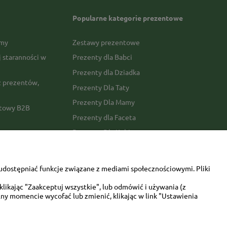
Popularne kategorie prezentowe
rmy
Zestawy prezentowe
j staranności w
Prezenty dla Babci
Prezenty dla Dziadka
 prezentów,
Prezenty Dla Taty
Prezenty Dla Mamy
ktowy B2B
Prezenty dla Faceta
Prezenty Dla Kobiety
amówienia
Dla miłośników zwierząt
tawy
Walentynki
udostępniać funkcje związane z mediami społecznościowymi. Pliki
Urodziny/imieniny
likając "Zaakceptuj wszystkie", lub odmówić i używania (z
ny momencie wycofać lub zmienić, klikając w link "Ustawienia