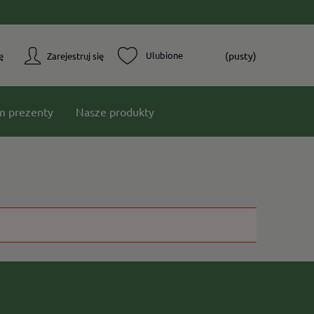
(pusty)
ę
Zarejestruj się
m prezenty
Nasze produkty