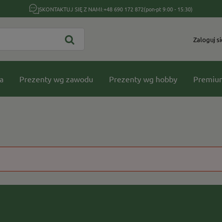
SKONTAKTUJ SIĘ Z NAMI:
+48 690 172 872
(pon-pt 9:00 - 15:30)
Zaloguj si
a
Prezenty wg zawodu
Prezenty wg hobby
Premiu