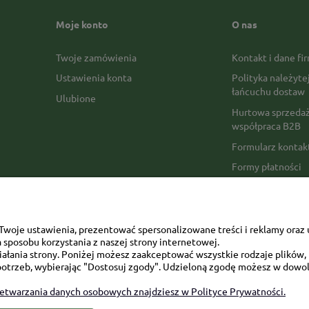
Moje konto
O nas
Twoje zamówienia
Kontakt i dane fi
Ustawienia konta
Polityka należyte
łańcuchu dostaw
Ulubione
Hurtowa sprzedaż
współpraca B2B
Formularz konta
Formy płatności
Czas realizacji z
Czas i koszty dos
Opinie Trustmate
woje ustawienia, prezentować spersonalizowane treści i reklamy oraz 
sposobu korzystania z naszej strony internetowej.
Mapa kategorii
łania strony. Poniżej możesz zaakceptować wszystkie rodzaje plików, k
otrzeb, wybierając "Dostosuj zgody". Udzieloną zgodę możesz w dowol
zetwarzania danych osobowych znajdziesz w Polityce Prywatności.