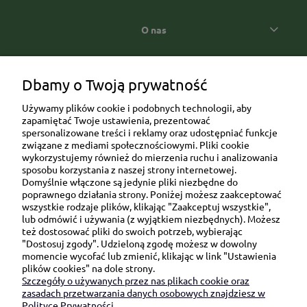
O nas
Popularne kategorie prezentowe
Dbamy o Twoją prywatność
Używamy plików cookie i podobnych technologii, aby
zapamiętać Twoje ustawienia, prezentować
spersonalizowane treści i reklamy oraz udostępniać funkcje
związane z mediami społecznościowymi. Pliki cookie
wykorzystujemy również do mierzenia ruchu i analizowania
sposobu korzystania z naszej strony internetowej.
Domyślnie włączone są jedynie pliki niezbędne do
Ul. Brukowa 6/8 lok. 57/58
poprawnego działania strony. Poniżej możesz zaakceptować
wszystkie rodzaje plików, klikając "Zaakceptuj wszystkie",
91-341 Łódź
lub odmówić i używania (z wyjątkiem niezbędnych). Możesz
NIP: 6751510615
też dostosować pliki do swoich potrzeb, wybierając
"Dostosuj zgody". Udzieloną zgodę możesz w dowolny
SKONTAKTUJ SIĘ Z NAMI:
momencie wycofać lub zmienić, klikając w link "Ustawienia
plików cookies" na dole strony.
Szczegóły o używanych przez nas plikach cookie oraz
sklep@be-happygifts.com
zasadach przetwarzania danych osobowych znajdziesz w
+48 690 172 872
Polityce Prywatności.