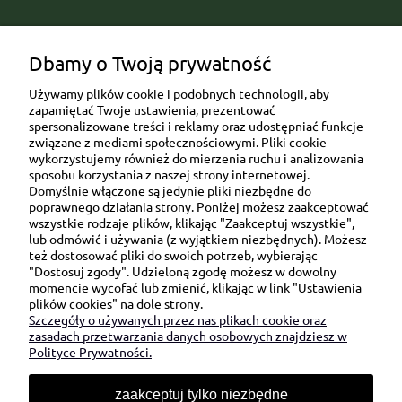
Popularne kategorie prezentowe
Dbamy o Twoją prywatność
Używamy plików cookie i podobnych technologii, aby
zapamiętać Twoje ustawienia, prezentować
spersonalizowane treści i reklamy oraz udostępniać funkcje
związane z mediami społecznościowymi. Pliki cookie
wykorzystujemy również do mierzenia ruchu i analizowania
sposobu korzystania z naszej strony internetowej.
Domyślnie włączone są jedynie pliki niezbędne do
Ul. Brukowa 6/8 lok. 57/58
poprawnego działania strony. Poniżej możesz zaakceptować
wszystkie rodzaje plików, klikając "Zaakceptuj wszystkie",
91-341 Łódź
lub odmówić i używania (z wyjątkiem niezbędnych). Możesz
NIP: 6751510615
też dostosować pliki do swoich potrzeb, wybierając
"Dostosuj zgody". Udzieloną zgodę możesz w dowolny
SKONTAKTUJ SIĘ Z NAMI:
momencie wycofać lub zmienić, klikając w link "Ustawienia
plików cookies" na dole strony.
Szczegóły o używanych przez nas plikach cookie oraz
sklep@be-happygifts.com
zasadach przetwarzania danych osobowych znajdziesz w
+48 690 172 872
Polityce Prywatności.
(pon-pt 9:00 - 15:30)
zaakceptuj tylko niezbędne