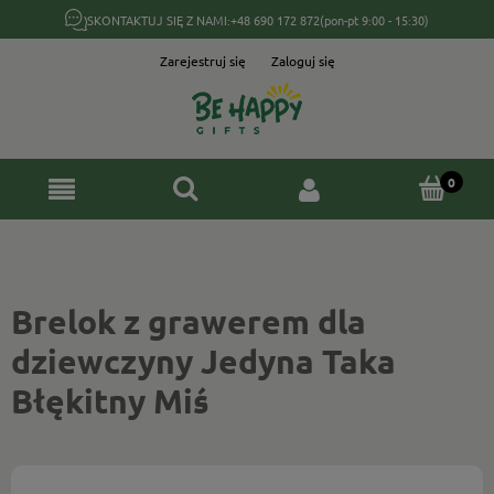
SKONTAKTUJ SIĘ Z NAMI:
+48 690 172 872
(pon-pt 9:00 - 15:30)
Zarejestruj się
Zaloguj się
Brelok z grawerem dla
dziewczyny Jedyna Taka
Błękitny Miś