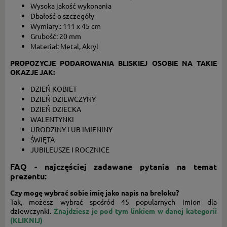
Wysoka jakość wykonania
Dbałość o szczegóły
Wymiary.: 111 x 45 cm
Grubość: 20 mm
Materiał: Metal, Akryl
PROPOZYCJE PODAROWANIA BLISKIEJ OSOBIE NA TAKIE
OKAZJE JAK:
DZIEŃ KOBIET
DZIEŃ DZIEWCZYNY
DZIEŃ DZIECKA
WALENTYNKI
URODZINY LUB IMIENINY
ŚWIĘTA
JUBILEUSZE I ROCZNICE
FAQ - najczęściej zadawane pytania na temat
prezentu:
Czy mogę wybrać sobie imię jako napis na breloku?
Tak, możesz wybrać spośród 45 popularnych imion dla
dziewczynki.
Znajdziesz je pod tym linkiem w danej kategorii
(KLIKNIJ)