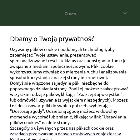
O nas
Popularne kategorie prezentowe
Dbamy o Twoją prywatność
Używamy plików cookie i podobnych technologii, aby
zapamiętać Twoje ustawienia, prezentować
spersonalizowane treści i reklamy oraz udostępniać funkcje
związane z mediami społecznościowymi. Pliki cookie
wykorzystujemy również do mierzenia ruchu i analizowania
sposobu korzystania z naszej strony internetowej.
Domyślnie włączone są jedynie pliki niezbędne do
Ul. Brukowa 6/8 lok. 57/58
poprawnego działania strony. Poniżej możesz zaakceptować
wszystkie rodzaje plików, klikając "Zaakceptuj wszystkie",
91-341 Łódź
lub odmówić i używania (z wyjątkiem niezbędnych). Możesz
NIP: 6751510615
też dostosować pliki do swoich potrzeb, wybierając
"Dostosuj zgody". Udzieloną zgodę możesz w dowolny
SKONTAKTUJ SIĘ Z NAMI:
momencie wycofać lub zmienić, klikając w link "Ustawienia
plików cookies" na dole strony.
Szczegóły o używanych przez nas plikach cookie oraz
sklep@be-happygifts.com
zasadach przetwarzania danych osobowych znajdziesz w
+48 690 172 872
Polityce Prywatności.