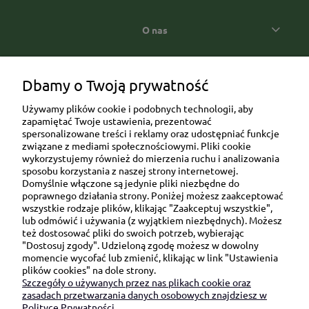
O nas
Popularne kategorie prezentowe
Dbamy o Twoją prywatność
Używamy plików cookie i podobnych technologii, aby
zapamiętać Twoje ustawienia, prezentować
spersonalizowane treści i reklamy oraz udostępniać funkcje
związane z mediami społecznościowymi. Pliki cookie
wykorzystujemy również do mierzenia ruchu i analizowania
sposobu korzystania z naszej strony internetowej.
Domyślnie włączone są jedynie pliki niezbędne do
Ul. Brukowa 6/8 lok. 57/58
poprawnego działania strony. Poniżej możesz zaakceptować
wszystkie rodzaje plików, klikając "Zaakceptuj wszystkie",
91-341 Łódź
lub odmówić i używania (z wyjątkiem niezbędnych). Możesz
NIP: 6751510615
też dostosować pliki do swoich potrzeb, wybierając
"Dostosuj zgody". Udzieloną zgodę możesz w dowolny
SKONTAKTUJ SIĘ Z NAMI:
momencie wycofać lub zmienić, klikając w link "Ustawienia
plików cookies" na dole strony.
Szczegóły o używanych przez nas plikach cookie oraz
sklep@be-happygifts.com
zasadach przetwarzania danych osobowych znajdziesz w
+48 690 172 872
Polityce Prywatności.