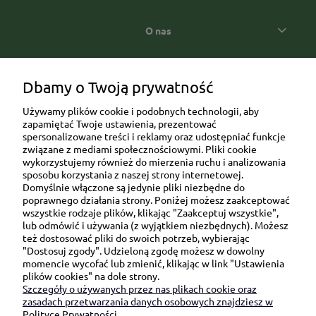
O nas
Popularne kategorie prezentowe
Dbamy o Twoją prywatność
Używamy plików cookie i podobnych technologii, aby
zapamiętać Twoje ustawienia, prezentować
spersonalizowane treści i reklamy oraz udostępniać funkcje
związane z mediami społecznościowymi. Pliki cookie
wykorzystujemy również do mierzenia ruchu i analizowania
sposobu korzystania z naszej strony internetowej.
Domyślnie włączone są jedynie pliki niezbędne do
Ul. Brukowa 6/8 lok. 57/58
poprawnego działania strony. Poniżej możesz zaakceptować
wszystkie rodzaje plików, klikając "Zaakceptuj wszystkie",
91-341 Łódź
lub odmówić i używania (z wyjątkiem niezbędnych). Możesz
NIP: 6751510615
też dostosować pliki do swoich potrzeb, wybierając
"Dostosuj zgody". Udzieloną zgodę możesz w dowolny
SKONTAKTUJ SIĘ Z NAMI:
momencie wycofać lub zmienić, klikając w link "Ustawienia
plików cookies" na dole strony.
Szczegóły o używanych przez nas plikach cookie oraz
sklep@be-happygifts.com
zasadach przetwarzania danych osobowych znajdziesz w
+48 690 172 872
Polityce Prywatności.