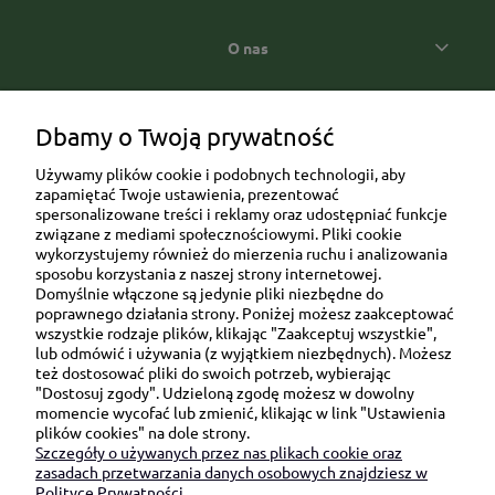
O nas
Popularne kategorie prezentowe
Dbamy o Twoją prywatność
Używamy plików cookie i podobnych technologii, aby
zapamiętać Twoje ustawienia, prezentować
spersonalizowane treści i reklamy oraz udostępniać funkcje
związane z mediami społecznościowymi. Pliki cookie
wykorzystujemy również do mierzenia ruchu i analizowania
sposobu korzystania z naszej strony internetowej.
Domyślnie włączone są jedynie pliki niezbędne do
Ul. Brukowa 6/8 lok. 57/58
poprawnego działania strony. Poniżej możesz zaakceptować
wszystkie rodzaje plików, klikając "Zaakceptuj wszystkie",
91-341 Łódź
lub odmówić i używania (z wyjątkiem niezbędnych). Możesz
NIP: 6751510615
też dostosować pliki do swoich potrzeb, wybierając
"Dostosuj zgody". Udzieloną zgodę możesz w dowolny
SKONTAKTUJ SIĘ Z NAMI:
momencie wycofać lub zmienić, klikając w link "Ustawienia
plików cookies" na dole strony.
Szczegóły o używanych przez nas plikach cookie oraz
sklep@be-happygifts.com
zasadach przetwarzania danych osobowych znajdziesz w
+48 690 172 872
Polityce Prywatności.