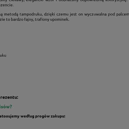
ezencie.
ą metodą tampodruku, dzięki czemu jest on wyczuwalna pod palcem i
ie to bardzo fajny, trafiony upominek.
ruku
rezentu:
isów?
ą stosujemy według progów zakupu: