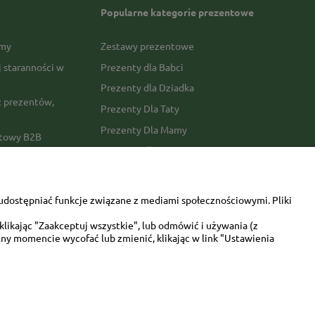
Popularne kategorie prezentowe
rmy
Zestawy prezentowe
j staranności w
Prezenty dla Babci
Prezenty dla Dziadka
 prezentów,
Prezenty Dla Taty
Prezenty Dla Mamy
ktowy B2B
Prezenty dla Faceta
Prezenty Dla Kobiety
amówienia
Dla miłośników zwierząt
tawy
udostępniać funkcje związane z mediami społecznościowymi. Pliki
Walentynki
likając "Zaakceptuj wszystkie", lub odmówić i używania (z
Urodziny/imieniny
ny momencie wycofać lub zmienić, klikając w link "Ustawienia