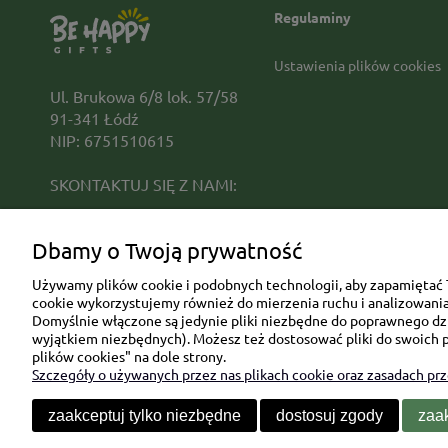
Regulaminy
Ustawienia plików cookies
Ul. Brukowa 6/8 lok. 57/58
91-341 Łódź
NIP: 6751510615
SKONTAKTUJ SIĘ Z NAMI:
sklep@be-happygifts.com
Dbamy o Twoją prywatność
+48 690 172 872
(pon-pt 9:00 - 15:30)
Używamy plików cookie i podobnych technologii, aby zapamiętać T
cookie wykorzystujemy również do mierzenia ruchu i analizowania 
Domyślnie włączone są jedynie pliki niezbędne do poprawnego dzia
wyjątkiem niezbędnych). Możesz też dostosować pliki do swoich p
plików cookies" na dole strony.
Szczegóły o używanych przez nas plikach cookie oraz zasadach pr
zaakceptuj tylko niezbędne
dostosuj zgody
zaak