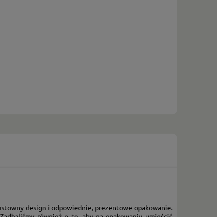
 gustowny design i odpowiednie, prezentowe opakowanie.
 Zadbaliśmy również o to, aby na opakowaniu umieścić