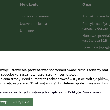
Moje konto
O nas
Twoje zamówienia
Kontakt i dane fi
Ustawienia konta
Polityka należyte
łańcuchu dostaw
Ulubione
Hurtowa sprzedaż
współpraca B2B
Formularz konta
Formy płatności
Czas realizacji z
Czas i koszty dos
woje ustawienia, prezentować spersonalizowane treści i reklamy oraz 
sposobu korzystania z naszej strony internetowej.
Opinie Trustmate
łania strony. Poniżej możesz zaakceptować wszystkie rodzaje plików, k
otrzeb, wybierając "Dostosuj zgody". Udzieloną zgodę możesz w dowol
Mapa kategorii
zetwarzania danych osobowych znajdziesz w Polityce Prywatności.
ceptuj wszystkie