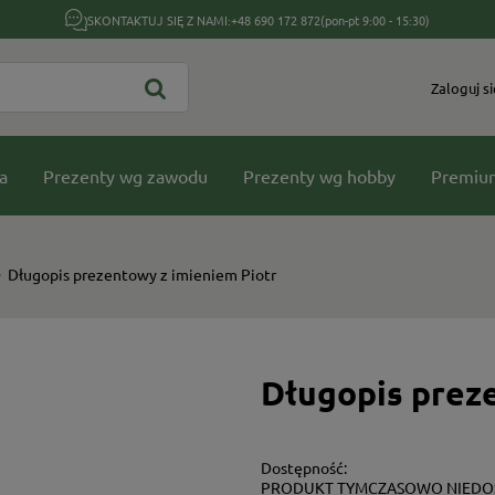
SKONTAKTUJ SIĘ Z NAMI:
+48 690 172 872
(pon-pt 9:00 - 15:30)
Zaloguj si
a
Prezenty wg zawodu
Prezenty wg hobby
Premiu
Długopis prezentowy z imieniem Piotr
Długopis prez
Dostępność:
PRODUKT TYMCZASOWO NIEDO