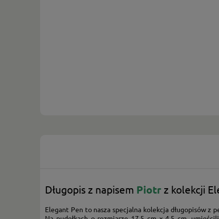
Długopis z napisem
Piotr
z kolekcji 
Elegant Pen to nasza specjalna kolekcja długopisów z 
Na pudełkach o rozmiarze
17,5 cm x 4,5 cm, umieścil