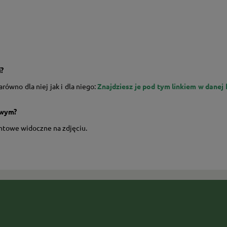
i?
równo dla niej jak i dla niego:
Znajdziesz je pod tym linkiem w danej 
owym?
entowe widoczne na zdjęciu.