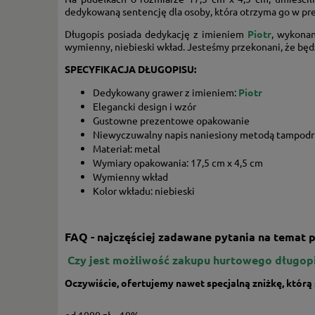
dedykowaną sentencję dla osoby, która otrzyma go w pr
Długopis posiada dedykację z imieniem
Piotr
, wykonan
wymienny, niebieski wkład. Jesteśmy przekonani, że będz
SPECYFIKACJA DŁUGOPISU:
Dedykowany grawer z imieniem:
Piotr
Elegancki design i wzór
Gustowne prezentowe opakowanie
Niewyczuwalny napis naniesiony metodą tampod
Materiał: metal
Wymiary opakowania: 17,5 cm x 4,5 cm
Wymienny wkład
Kolor wkładu: niebieski
FAQ - najczęściej zadawane pytania na temat p
Czy jest możliwość zakupu hurtowego długop
Oczywiście, ofertujemy nawet specjalną zniżkę, któr