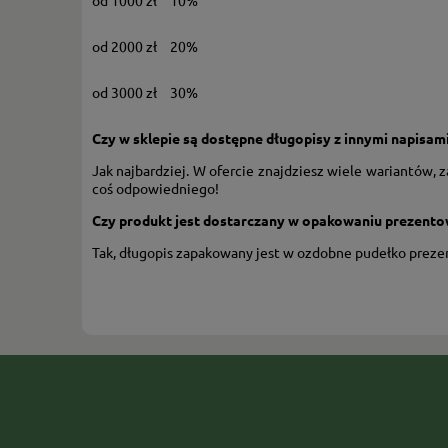
od 1000 zł
10%
od 2000 zł
20%
od 3000 zł
30%
Czy w sklepie są dostępne długopisy z innymi napisam
Jak najbardziej. W ofercie znajdziesz wiele wariantów, za
coś odpowiedniego!
Czy produkt jest dostarczany w opakowaniu prezent
Tak, długopis zapakowany jest w ozdobne pudełko prez