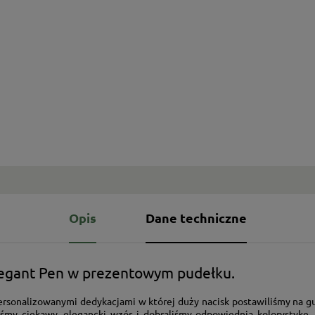
Opis
Dane techniczne
Elegant Pen w prezentowym pudełku.
personalizowanymi dedykacjami w której duży nacisk postawiliśmy na
iśmy ciekawy, elegancki wzór i dobraliśmy odpowiednią kolorystykę
.