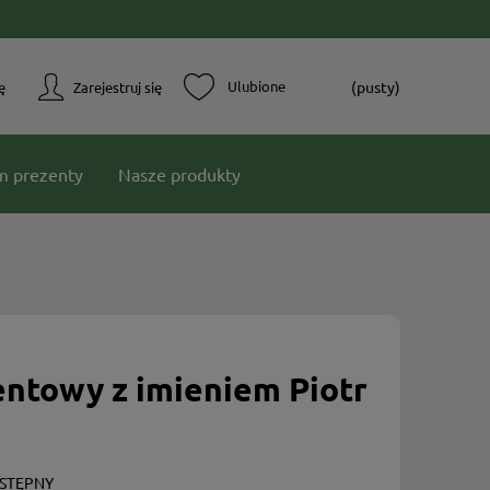
(pusty)
ę
Zarejestruj się
m prezenty
Nasze produkty
entowy z imieniem Piotr
STĘPNY