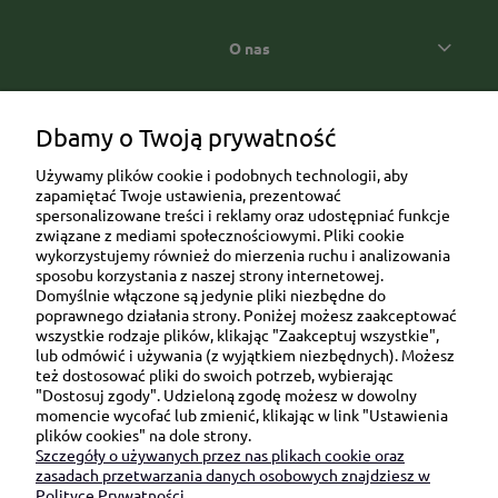
O nas
Popularne kategorie prezentowe
Dbamy o Twoją prywatność
Używamy plików cookie i podobnych technologii, aby
zapamiętać Twoje ustawienia, prezentować
spersonalizowane treści i reklamy oraz udostępniać funkcje
związane z mediami społecznościowymi. Pliki cookie
wykorzystujemy również do mierzenia ruchu i analizowania
sposobu korzystania z naszej strony internetowej.
Domyślnie włączone są jedynie pliki niezbędne do
Ul. Brukowa 6/8 lok. 57/58
poprawnego działania strony. Poniżej możesz zaakceptować
wszystkie rodzaje plików, klikając "Zaakceptuj wszystkie",
91-341 Łódź
lub odmówić i używania (z wyjątkiem niezbędnych). Możesz
NIP: 6751510615
też dostosować pliki do swoich potrzeb, wybierając
"Dostosuj zgody". Udzieloną zgodę możesz w dowolny
SKONTAKTUJ SIĘ Z NAMI:
momencie wycofać lub zmienić, klikając w link "Ustawienia
plików cookies" na dole strony.
Szczegóły o używanych przez nas plikach cookie oraz
sklep@be-happygifts.com
zasadach przetwarzania danych osobowych znajdziesz w
+48 690 172 872
Polityce Prywatności.