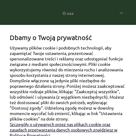
O nas
Popularne kategorie prezentowe
Dbamy o Twoją prywatność
Używamy plików cookie i podobnych technologii, aby
zapamiętać Twoje ustawienia, prezentować
spersonalizowane treści i reklamy oraz udostępniać funkcje
związane z mediami społecznościowymi. Pliki cookie
wykorzystujemy również do mierzenia ruchu i analizowania
sposobu korzystania z naszej strony internetowej.
Domyślnie włączone są jedynie pliki niezbędne do
Ul. Brukowa 6/8 lok. 57/58
poprawnego działania strony. Poniżej możesz zaakceptować
wszystkie rodzaje plików, klikając "Zaakceptuj wszystkie",
91-341 Łódź
lub odmówić i używania (z wyjątkiem niezbędnych). Możesz
NIP: 6751510615
też dostosować pliki do swoich potrzeb, wybierając
"Dostosuj zgody". Udzieloną zgodę możesz w dowolny
SKONTAKTUJ SIĘ Z NAMI:
momencie wycofać lub zmienić, klikając w link "Ustawienia
plików cookies" na dole strony.
Szczegóły o używanych przez nas plikach cookie oraz
sklep@be-happygifts.com
zasadach przetwarzania danych osobowych znajdziesz w
+48 690 172 872
Polityce Prywatności.