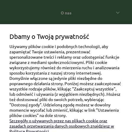
O nas
Popularne kategorie prezentowe
Dbamy o Twoją prywatność
Używamy plików cookie i podobnych technologii, aby
zapamiętać Twoje ustawienia, prezentować
spersonalizowane treści i reklamy oraz udostępniać funkcje
związane z mediami społecznościowymi. Pliki cookie
wykorzystujemy również do mierzenia ruchu i analizowania
sposobu korzystania z naszej strony internetowej.
Domyślnie włączone są jedynie pliki niezbędne do
Ul. Brukowa 6/8 lok. 57/58
poprawnego działania strony. Poniżej możesz zaakceptować
wszystkie rodzaje plików, klikając "Zaakceptuj wszystkie",
91-341 Łódź
lub odmówić i używania (z wyjątkiem niezbędnych). Możesz
NIP: 6751510615
też dostosować pliki do swoich potrzeb, wybierając
"Dostosuj zgody". Udzieloną zgodę możesz w dowolny
SKONTAKTUJ SIĘ Z NAMI:
momencie wycofać lub zmienić, klikając w link "Ustawienia
plików cookies" na dole strony.
Szczegóły o używanych przez nas plikach cookie oraz
sklep@be-happygifts.com
zasadach przetwarzania danych osobowych znajdziesz w
+48 690 172 872
Polityce Prywatności.