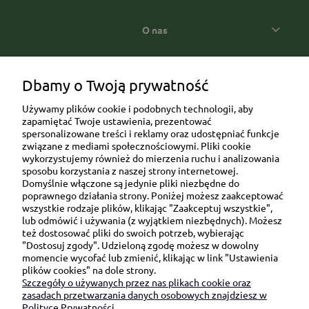
O nas
Popularne kategorie prezentowe
Dbamy o Twoją prywatność
Używamy plików cookie i podobnych technologii, aby
zapamiętać Twoje ustawienia, prezentować
spersonalizowane treści i reklamy oraz udostępniać funkcje
związane z mediami społecznościowymi. Pliki cookie
wykorzystujemy również do mierzenia ruchu i analizowania
sposobu korzystania z naszej strony internetowej.
Domyślnie włączone są jedynie pliki niezbędne do
Ul. Brukowa 6/8 lok. 57/58
poprawnego działania strony. Poniżej możesz zaakceptować
wszystkie rodzaje plików, klikając "Zaakceptuj wszystkie",
91-341 Łódź
lub odmówić i używania (z wyjątkiem niezbędnych). Możesz
NIP: 6751510615
też dostosować pliki do swoich potrzeb, wybierając
"Dostosuj zgody". Udzieloną zgodę możesz w dowolny
SKONTAKTUJ SIĘ Z NAMI:
momencie wycofać lub zmienić, klikając w link "Ustawienia
plików cookies" na dole strony.
Szczegóły o używanych przez nas plikach cookie oraz
sklep@be-happygifts.com
zasadach przetwarzania danych osobowych znajdziesz w
+48 690 172 872
Polityce Prywatności.