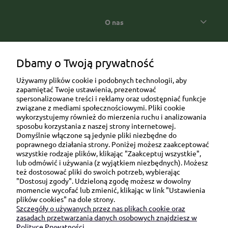
O nas
Popularne kategorie prezentowe
Dbamy o Twoją prywatność
Używamy plików cookie i podobnych technologii, aby
zapamiętać Twoje ustawienia, prezentować
spersonalizowane treści i reklamy oraz udostępniać funkcje
związane z mediami społecznościowymi. Pliki cookie
wykorzystujemy również do mierzenia ruchu i analizowania
sposobu korzystania z naszej strony internetowej.
Domyślnie włączone są jedynie pliki niezbędne do
Ul. Brukowa 6/8 lok. 57/58
poprawnego działania strony. Poniżej możesz zaakceptować
wszystkie rodzaje plików, klikając "Zaakceptuj wszystkie",
91-341 Łódź
lub odmówić i używania (z wyjątkiem niezbędnych). Możesz
NIP: 6751510615
też dostosować pliki do swoich potrzeb, wybierając
"Dostosuj zgody". Udzieloną zgodę możesz w dowolny
SKONTAKTUJ SIĘ Z NAMI:
momencie wycofać lub zmienić, klikając w link "Ustawienia
plików cookies" na dole strony.
Szczegóły o używanych przez nas plikach cookie oraz
sklep@be-happygifts.com
zasadach przetwarzania danych osobowych znajdziesz w
+48 690 172 872
Polityce Prywatności.