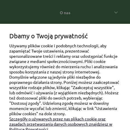
O nas
Popularne kategorie prezentowe
Dbamy o Twoją prywatność
Używamy plików cookie i podobnych technologii, aby
zapamiętać Twoje ustawienia, prezentować
spersonalizowane treści i reklamy oraz udostępniać funkcje
związane z mediami społecznościowymi. Pliki cookie
wykorzystujemy również do mierzenia ruchu i analizowania
sposobu korzystania z naszej strony internetowej.
Domyślnie włączone są jedynie pliki niezbędne do
Ul. Brukowa 6/8 lok. 57/58
poprawnego działania strony. Poniżej możesz zaakceptować
wszystkie rodzaje plików, klikając "Zaakceptuj wszystkie",
91-341 Łódź
lub odmówić i używania (z wyjątkiem niezbędnych). Możesz
NIP: 6751510615
też dostosować pliki do swoich potrzeb, wybierając
"Dostosuj zgody". Udzieloną zgodę możesz w dowolny
SKONTAKTUJ SIĘ Z NAMI:
momencie wycofać lub zmienić, klikając w link "Ustawienia
plików cookies" na dole strony.
Szczegóły o używanych przez nas plikach cookie oraz
sklep@be-happygifts.com
zasadach przetwarzania danych osobowych znajdziesz w
+48 690 172 872
Polityce Prywatności.