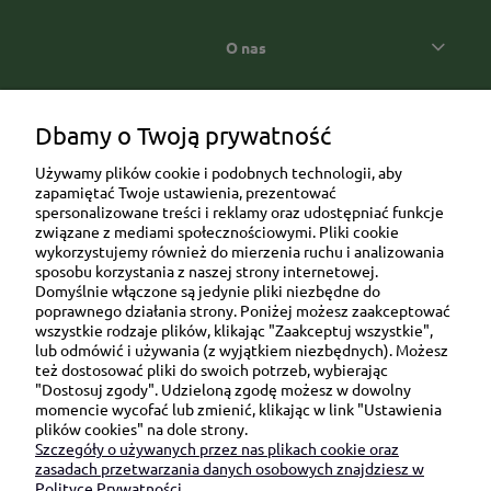
O nas
Popularne kategorie prezentowe
Dbamy o Twoją prywatność
Używamy plików cookie i podobnych technologii, aby
zapamiętać Twoje ustawienia, prezentować
spersonalizowane treści i reklamy oraz udostępniać funkcje
związane z mediami społecznościowymi. Pliki cookie
wykorzystujemy również do mierzenia ruchu i analizowania
sposobu korzystania z naszej strony internetowej.
Domyślnie włączone są jedynie pliki niezbędne do
Ul. Brukowa 6/8 lok. 57/58
poprawnego działania strony. Poniżej możesz zaakceptować
wszystkie rodzaje plików, klikając "Zaakceptuj wszystkie",
91-341 Łódź
lub odmówić i używania (z wyjątkiem niezbędnych). Możesz
NIP: 6751510615
też dostosować pliki do swoich potrzeb, wybierając
"Dostosuj zgody". Udzieloną zgodę możesz w dowolny
SKONTAKTUJ SIĘ Z NAMI:
momencie wycofać lub zmienić, klikając w link "Ustawienia
plików cookies" na dole strony.
Szczegóły o używanych przez nas plikach cookie oraz
sklep@be-happygifts.com
zasadach przetwarzania danych osobowych znajdziesz w
+48 690 172 872
Polityce Prywatności.