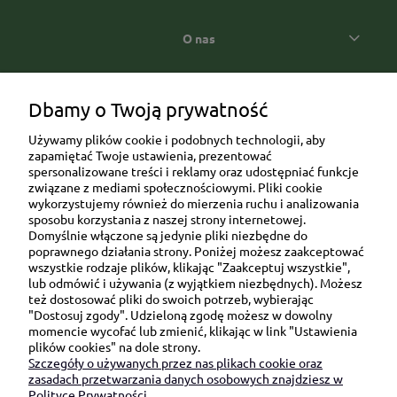
O nas
Popularne kategorie prezentowe
Dbamy o Twoją prywatność
Używamy plików cookie i podobnych technologii, aby
zapamiętać Twoje ustawienia, prezentować
spersonalizowane treści i reklamy oraz udostępniać funkcje
związane z mediami społecznościowymi. Pliki cookie
wykorzystujemy również do mierzenia ruchu i analizowania
sposobu korzystania z naszej strony internetowej.
Domyślnie włączone są jedynie pliki niezbędne do
Ul. Brukowa 6/8 lok. 57/58
poprawnego działania strony. Poniżej możesz zaakceptować
wszystkie rodzaje plików, klikając "Zaakceptuj wszystkie",
91-341 Łódź
lub odmówić i używania (z wyjątkiem niezbędnych). Możesz
NIP: 6751510615
też dostosować pliki do swoich potrzeb, wybierając
"Dostosuj zgody". Udzieloną zgodę możesz w dowolny
SKONTAKTUJ SIĘ Z NAMI:
momencie wycofać lub zmienić, klikając w link "Ustawienia
plików cookies" na dole strony.
Szczegóły o używanych przez nas plikach cookie oraz
sklep@be-happygifts.com
zasadach przetwarzania danych osobowych znajdziesz w
+48 690 172 872
Polityce Prywatności.