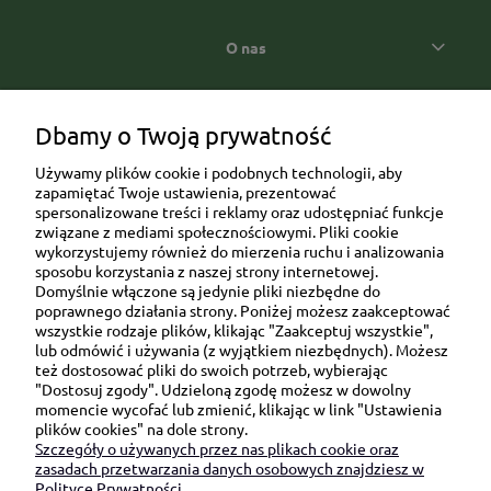
O nas
Popularne kategorie prezentowe
Dbamy o Twoją prywatność
Używamy plików cookie i podobnych technologii, aby
zapamiętać Twoje ustawienia, prezentować
spersonalizowane treści i reklamy oraz udostępniać funkcje
związane z mediami społecznościowymi. Pliki cookie
wykorzystujemy również do mierzenia ruchu i analizowania
sposobu korzystania z naszej strony internetowej.
Domyślnie włączone są jedynie pliki niezbędne do
Ul. Brukowa 6/8 lok. 57/58
poprawnego działania strony. Poniżej możesz zaakceptować
wszystkie rodzaje plików, klikając "Zaakceptuj wszystkie",
91-341 Łódź
lub odmówić i używania (z wyjątkiem niezbędnych). Możesz
NIP: 6751510615
też dostosować pliki do swoich potrzeb, wybierając
"Dostosuj zgody". Udzieloną zgodę możesz w dowolny
SKONTAKTUJ SIĘ Z NAMI:
momencie wycofać lub zmienić, klikając w link "Ustawienia
plików cookies" na dole strony.
Szczegóły o używanych przez nas plikach cookie oraz
sklep@be-happygifts.com
zasadach przetwarzania danych osobowych znajdziesz w
+48 690 172 872
Polityce Prywatności.