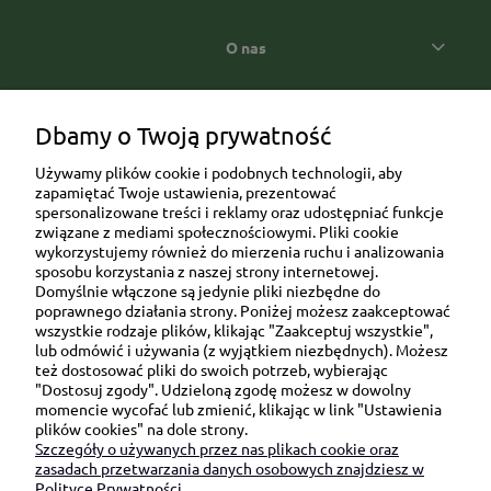
O nas
Popularne kategorie prezentowe
Dbamy o Twoją prywatność
Używamy plików cookie i podobnych technologii, aby
zapamiętać Twoje ustawienia, prezentować
spersonalizowane treści i reklamy oraz udostępniać funkcje
związane z mediami społecznościowymi. Pliki cookie
wykorzystujemy również do mierzenia ruchu i analizowania
sposobu korzystania z naszej strony internetowej.
Domyślnie włączone są jedynie pliki niezbędne do
Ul. Brukowa 6/8 lok. 57/58
poprawnego działania strony. Poniżej możesz zaakceptować
wszystkie rodzaje plików, klikając "Zaakceptuj wszystkie",
91-341 Łódź
lub odmówić i używania (z wyjątkiem niezbędnych). Możesz
NIP: 6751510615
też dostosować pliki do swoich potrzeb, wybierając
"Dostosuj zgody". Udzieloną zgodę możesz w dowolny
SKONTAKTUJ SIĘ Z NAMI:
momencie wycofać lub zmienić, klikając w link "Ustawienia
plików cookies" na dole strony.
Szczegóły o używanych przez nas plikach cookie oraz
sklep@be-happygifts.com
zasadach przetwarzania danych osobowych znajdziesz w
+48 690 172 872
Polityce Prywatności.