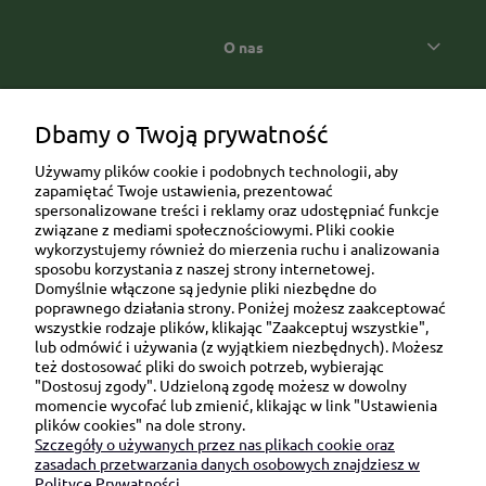
O nas
Popularne kategorie prezentowe
Dbamy o Twoją prywatność
Używamy plików cookie i podobnych technologii, aby
zapamiętać Twoje ustawienia, prezentować
spersonalizowane treści i reklamy oraz udostępniać funkcje
związane z mediami społecznościowymi. Pliki cookie
wykorzystujemy również do mierzenia ruchu i analizowania
sposobu korzystania z naszej strony internetowej.
Domyślnie włączone są jedynie pliki niezbędne do
Ul. Brukowa 6/8 lok. 57/58
poprawnego działania strony. Poniżej możesz zaakceptować
wszystkie rodzaje plików, klikając "Zaakceptuj wszystkie",
91-341 Łódź
lub odmówić i używania (z wyjątkiem niezbędnych). Możesz
NIP: 6751510615
też dostosować pliki do swoich potrzeb, wybierając
"Dostosuj zgody". Udzieloną zgodę możesz w dowolny
SKONTAKTUJ SIĘ Z NAMI:
momencie wycofać lub zmienić, klikając w link "Ustawienia
plików cookies" na dole strony.
Szczegóły o używanych przez nas plikach cookie oraz
sklep@be-happygifts.com
zasadach przetwarzania danych osobowych znajdziesz w
+48 690 172 872
Polityce Prywatności.