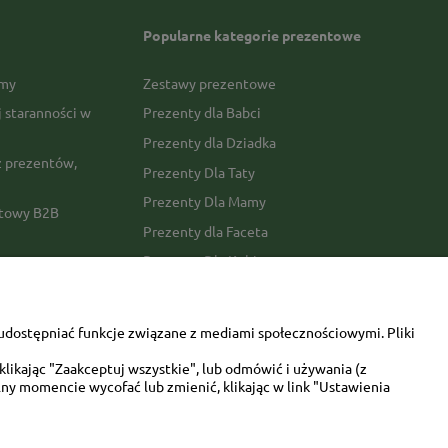
Popularne kategorie prezentowe
rmy
Zestawy prezentowe
j staranności w
Prezenty dla Babci
Prezenty dla Dziadka
 prezentów,
Prezenty Dla Taty
Prezenty Dla Mamy
ktowy B2B
Prezenty dla Faceta
Prezenty Dla Kobiety
amówienia
Dla miłośników zwierząt
tawy
Walentynki
udostępniać funkcje związane z mediami społecznościowymi. Pliki
Urodziny/imieniny
likając "Zaakceptuj wszystkie", lub odmówić i używania (z
ny momencie wycofać lub zmienić, klikając w link "Ustawienia