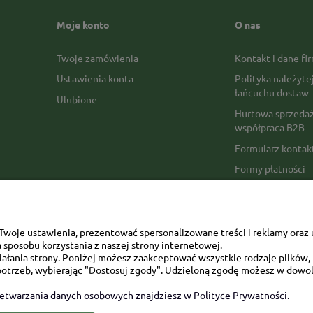
Moje konto
O nas
Twoje zamówienia
Kontakt i dane fi
Ustawienia konta
Polityka należyte
łańcuchu dostaw
Ulubione
Hurtowa sprzedaż
współpraca B2B
Formularz konta
Formy płatności
Czas realizacji z
Czas i koszty dos
Opinie Trustmate
woje ustawienia, prezentować spersonalizowane treści i reklamy oraz 
sposobu korzystania z naszej strony internetowej.
Mapa kategorii
łania strony. Poniżej możesz zaakceptować wszystkie rodzaje plików, k
otrzeb, wybierając "Dostosuj zgody". Udzieloną zgodę możesz w dowol
zetwarzania danych osobowych znajdziesz w Polityce Prywatności.