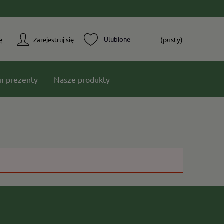
(pusty)
ę
Zarejestruj się
m prezenty
Nasze produkty