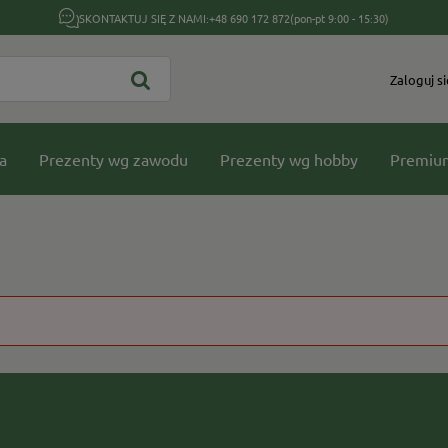
SKONTAKTUJ SIĘ Z NAMI:
+48 690 172 872
(pon-pt 9:00 - 15:30)
Zaloguj si
a
Prezenty wg zawodu
Prezenty wg hobby
Premiu