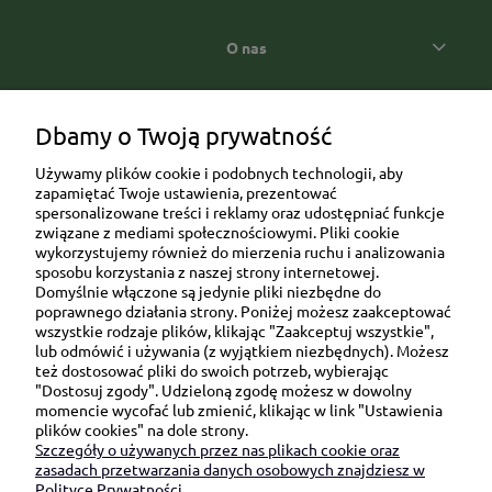
O nas
Popularne kategorie prezentowe
Dbamy o Twoją prywatność
Używamy plików cookie i podobnych technologii, aby
zapamiętać Twoje ustawienia, prezentować
spersonalizowane treści i reklamy oraz udostępniać funkcje
związane z mediami społecznościowymi. Pliki cookie
wykorzystujemy również do mierzenia ruchu i analizowania
sposobu korzystania z naszej strony internetowej.
Domyślnie włączone są jedynie pliki niezbędne do
Ul. Brukowa 6/8 lok. 57/58
poprawnego działania strony. Poniżej możesz zaakceptować
wszystkie rodzaje plików, klikając "Zaakceptuj wszystkie",
91-341 Łódź
lub odmówić i używania (z wyjątkiem niezbędnych). Możesz
NIP: 6751510615
też dostosować pliki do swoich potrzeb, wybierając
"Dostosuj zgody". Udzieloną zgodę możesz w dowolny
SKONTAKTUJ SIĘ Z NAMI:
momencie wycofać lub zmienić, klikając w link "Ustawienia
plików cookies" na dole strony.
Szczegóły o używanych przez nas plikach cookie oraz
sklep@be-happygifts.com
zasadach przetwarzania danych osobowych znajdziesz w
+48 690 172 872
Polityce Prywatności.