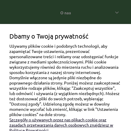
O nas
Popularne kategorie prezentowe
Dbamy o Twoją prywatność
Używamy plików cookie i podobnych technologii, aby
zapamiętać Twoje ustawienia, prezentować
spersonalizowane treści i reklamy oraz udostępniać funkcje
związane z mediami społecznościowymi. Pliki cookie
wykorzystujemy również do mierzenia ruchu i analizowania
sposobu korzystania z naszej strony internetowej.
Domyślnie włączone są jedynie pliki niezbędne do
Ul. Brukowa 6/8 lok. 57/58
poprawnego działania strony. Poniżej możesz zaakceptować
wszystkie rodzaje plików, klikając "Zaakceptuj wszystkie",
91-341 Łódź
lub odmówić i używania (z wyjątkiem niezbędnych). Możesz
NIP: 6751510615
też dostosować pliki do swoich potrzeb, wybierając
"Dostosuj zgody". Udzieloną zgodę możesz w dowolny
SKONTAKTUJ SIĘ Z NAMI:
momencie wycofać lub zmienić, klikając w link "Ustawienia
plików cookies" na dole strony.
Szczegóły o używanych przez nas plikach cookie oraz
sklep@be-happygifts.com
zasadach przetwarzania danych osobowych znajdziesz w
+48 690 172 872
Polityce Prywatności.