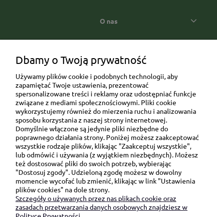
O nas
Popularne kategorie prezentowe
Dbamy o Twoją prywatność
Używamy plików cookie i podobnych technologii, aby
zapamiętać Twoje ustawienia, prezentować
spersonalizowane treści i reklamy oraz udostępniać funkcje
związane z mediami społecznościowymi. Pliki cookie
wykorzystujemy również do mierzenia ruchu i analizowania
sposobu korzystania z naszej strony internetowej.
Domyślnie włączone są jedynie pliki niezbędne do
Ul. Brukowa 6/8 lok. 57/58
poprawnego działania strony. Poniżej możesz zaakceptować
wszystkie rodzaje plików, klikając "Zaakceptuj wszystkie",
91-341 Łódź
lub odmówić i używania (z wyjątkiem niezbędnych). Możesz
NIP: 6751510615
też dostosować pliki do swoich potrzeb, wybierając
"Dostosuj zgody". Udzieloną zgodę możesz w dowolny
SKONTAKTUJ SIĘ Z NAMI:
momencie wycofać lub zmienić, klikając w link "Ustawienia
plików cookies" na dole strony.
Szczegóły o używanych przez nas plikach cookie oraz
sklep@be-happygifts.com
zasadach przetwarzania danych osobowych znajdziesz w
+48 690 172 872
Polityce Prywatności.