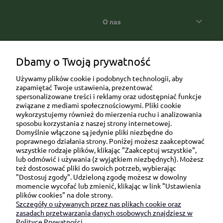
O nas
Popularne kategorie prezentowe
Dbamy o Twoją prywatność
Używamy plików cookie i podobnych technologii, aby
zapamiętać Twoje ustawienia, prezentować
spersonalizowane treści i reklamy oraz udostępniać funkcje
związane z mediami społecznościowymi. Pliki cookie
wykorzystujemy również do mierzenia ruchu i analizowania
sposobu korzystania z naszej strony internetowej.
Domyślnie włączone są jedynie pliki niezbędne do
Ul. Brukowa 6/8 lok. 57/58
poprawnego działania strony. Poniżej możesz zaakceptować
wszystkie rodzaje plików, klikając "Zaakceptuj wszystkie",
91-341 Łódź
lub odmówić i używania (z wyjątkiem niezbędnych). Możesz
NIP: 6751510615
też dostosować pliki do swoich potrzeb, wybierając
"Dostosuj zgody". Udzieloną zgodę możesz w dowolny
SKONTAKTUJ SIĘ Z NAMI:
momencie wycofać lub zmienić, klikając w link "Ustawienia
plików cookies" na dole strony.
Szczegóły o używanych przez nas plikach cookie oraz
sklep@be-happygifts.com
zasadach przetwarzania danych osobowych znajdziesz w
+48 690 172 872
Polityce Prywatności.