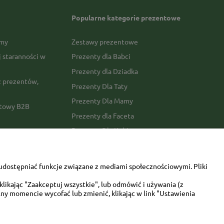
Popularne kategorie prezentowe
rmy
Zestawy prezentowe
j staranności w
Prezenty dla Babci
Prezenty dla Dziadka
 prezentów,
Prezenty Dla Taty
Prezenty Dla Mamy
ktowy B2B
Prezenty dla Faceta
Prezenty Dla Kobiety
amówienia
Dla miłośników zwierząt
tawy
Walentynki
udostępniać funkcje związane z mediami społecznościowymi. Pliki
Urodziny/imieniny
likając "Zaakceptuj wszystkie", lub odmówić i używania (z
ny momencie wycofać lub zmienić, klikając w link "Ustawienia