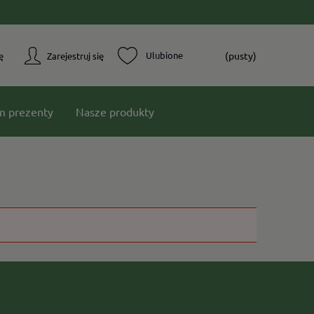
(pusty)
ę
Zarejestruj się
m prezenty
Nasze produkty