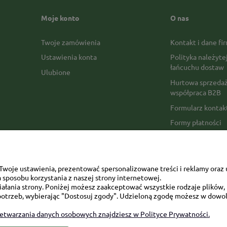
Moje konto
O nas
Twoje zamówienia
Kontakt i dane fi
Ustawienia konta
Polityka należyte
łańcuchu dostaw
Ulubione
Hurtowa sprzedaż
współpraca B2B
Formularz konta
Formy płatności
Czas realizacji z
Czas i koszty dos
Opinie Trustmate
woje ustawienia, prezentować spersonalizowane treści i reklamy oraz 
sposobu korzystania z naszej strony internetowej.
Mapa kategorii
łania strony. Poniżej możesz zaakceptować wszystkie rodzaje plików, k
otrzeb, wybierając "Dostosuj zgody". Udzieloną zgodę możesz w dowol
zetwarzania danych osobowych znajdziesz w Polityce Prywatności.