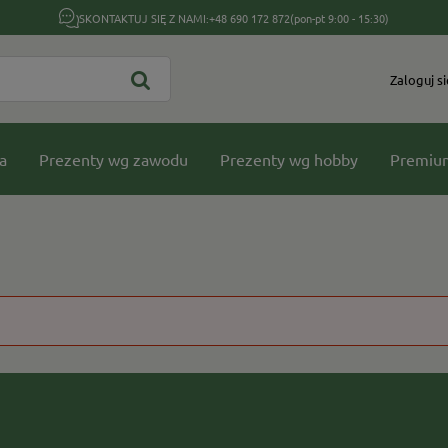
SKONTAKTUJ SIĘ Z NAMI:
+48 690 172 872
(pon-pt 9:00 - 15:30)
Zaloguj si
a
Prezenty wg zawodu
Prezenty wg hobby
Premiu