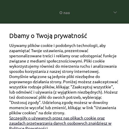
O nas
Popularne kategorie prezentowe
Dbamy o Twoją prywatność
Używamy plików cookie i podobnych technologii, aby
zapamiętać Twoje ustawienia, prezentować
spersonalizowane treści i reklamy oraz udostępniać funkcje
związane z mediami społecznościowymi. Pliki cookie
wykorzystujemy również do mierzenia ruchu i analizowania
sposobu korzystania z naszej strony internetowej.
Domyślnie włączone są jedynie pliki niezbędne do
Ul. Brukowa 6/8 lok. 57/58
poprawnego działania strony. Poniżej możesz zaakceptować
wszystkie rodzaje plików, klikając "Zaakceptuj wszystkie",
91-341 Łódź
lub odmówić i używania (z wyjątkiem niezbędnych). Możesz
NIP: 6751510615
też dostosować pliki do swoich potrzeb, wybierając
"Dostosuj zgody". Udzieloną zgodę możesz w dowolny
SKONTAKTUJ SIĘ Z NAMI:
momencie wycofać lub zmienić, klikając w link "Ustawienia
plików cookies" na dole strony.
Szczegóły o używanych przez nas plikach cookie oraz
sklep@be-happygifts.com
zasadach przetwarzania danych osobowych znajdziesz w
+48 690 172 872
Polityce Prywatności.