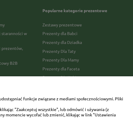
Popularne kategorie prezentowe
rmy
Zestawy prezentowe
j staranności w
Prezenty dla Babci
Prezenty dla Dziadka
 prezentów,
Prezenty Dla Taty
Prezenty Dla Mamy
ktowy B2B
Prezenty dla Faceta
Prezenty Dla Kobiety
amówienia
Dla miłośników zwierząt
tawy
Walentynki
udostępniać funkcje związane z mediami społecznościowymi. Pliki
Urodziny/imieniny
likając "Zaakceptuj wszystkie", lub odmówić i używania (z
ny momencie wycofać lub zmienić, klikając w link "Ustawienia