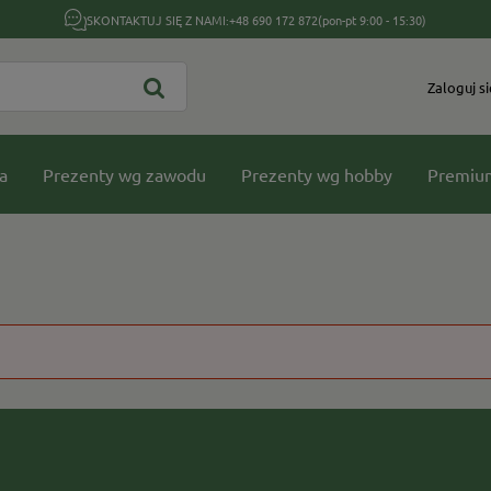
SKONTAKTUJ SIĘ Z NAMI:
+48 690 172 872
(pon-pt 9:00 - 15:30)
Zaloguj si
a
Prezenty wg zawodu
Prezenty wg hobby
Premiu