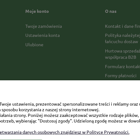
Moje konto
O nas
Twoje zamówienia
Kontakt i dane fi
Ustawienia konta
Polityka należyte
łańcuchu dostaw
Ulubione
Hurtowa sprzedaż
współpraca B2B
Formularz konta
Formy płatności
Czas realizacji z
Czas i koszty dos
Opinie Trustmate
woje ustawienia, prezentować spersonalizowane treści i reklamy oraz 
sposobu korzystania z naszej strony internetowej.
Mapa kategorii
łania strony. Poniżej możesz zaakceptować wszystkie rodzaje plików, k
otrzeb, wybierając "Dostosuj zgody". Udzieloną zgodę możesz w dowol
zetwarzania danych osobowych znajdziesz w Polityce Prywatności.