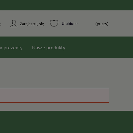
(pusty)
ę
Zarejestruj się
m prezenty
Nasze produkty